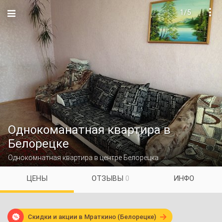
1/5

Однокоманатная квартира в
Белорецке
Однокомнатная квартира в центре Белорецка
ЦЕНЫ
ОТЗЫВЫ
0
ИНФО

Скидки и акции в Мраткино (Белорецке)
