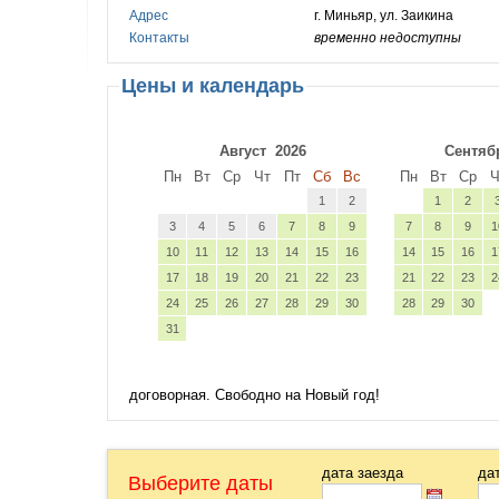
Адрес
г. Миньяр, ул. Заикина
Контакты
временно недоступны
Цены и календарь
Август
2026
Сентяб
Пн
Вт
Ср
Чт
Пт
Сб
Вс
Пн
Вт
Ср
Ч
1
2
1
2
3
4
5
6
7
8
9
7
8
9
1
10
11
12
13
14
15
16
14
15
16
1
17
18
19
20
21
22
23
21
22
23
2
24
25
26
27
28
29
30
28
29
30
31
договорная. Свободно на Новый год!
дата заезда
да
Выберите даты