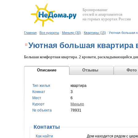
Бронирование
отелей и апартаментов
на горных курортах России
Главная
/
Все курорты
/
Миньяр (30)
/
Квартиры (15)
/
Уютная большая к
Уютная большая квартира 
Большая комфортная квартира. 2 кровати, раскладывающийся ди
Описание
Отзывы
Фото
Тип жилья
квартира
Комнат
3
Мест
6
Курорт
Миньяр
№ объекта
78931
Контакты
Как найти
Дом находится рядом с церк