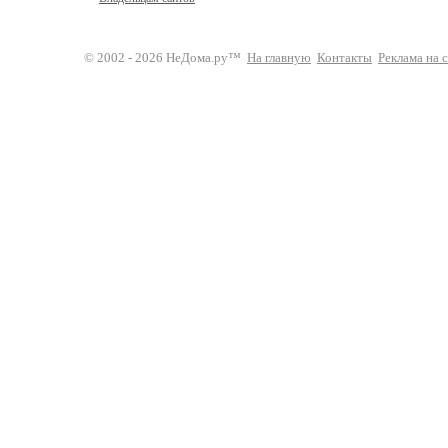
© 2002 - 2026 НеДома.ру™
На главную
Контакты
Реклама на 