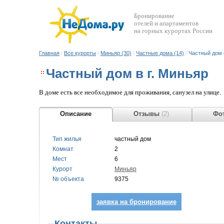
Бронирование
отелей и апартаментов
на горных курортах России
Главная
/
Все курорты
/
Миньяр (30)
/
Частные дома (14)
/
Частный дом 
Частный дом в г. Миньяр
В доме есть все необходимое для проживания, санузел на улице.
Описание
Отзывы
(2)
Фот
Тип жилья
частный дом
Комнат
2
Мест
6
Курорт
Миньяр
№ объекта
9375
заявка на бронирование
Контакты