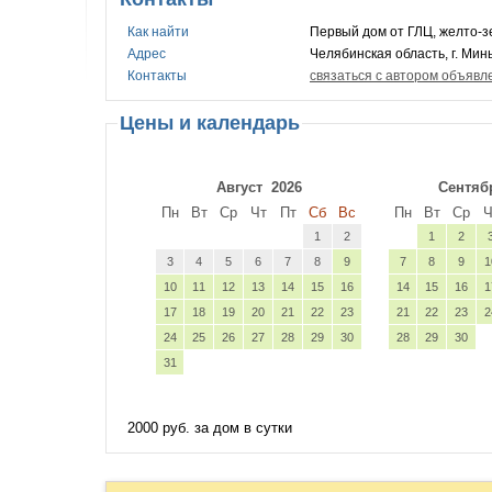
Как найти
Первый дом от ГЛЦ, желто-з
Адрес
Челябинская область, г. Минь
Контакты
связаться с автором объявл
Цены и календарь
Август
2026
Сентяб
Пн
Вт
Ср
Чт
Пт
Сб
Вс
Пн
Вт
Ср
Ч
1
2
1
2
3
4
5
6
7
8
9
7
8
9
1
10
11
12
13
14
15
16
14
15
16
1
17
18
19
20
21
22
23
21
22
23
2
24
25
26
27
28
29
30
28
29
30
31
2000 руб. за дом в сутки