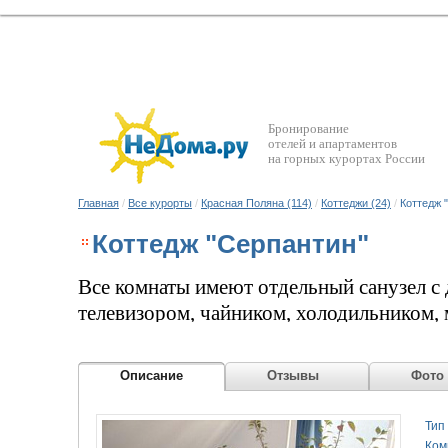
Бронирование
отелей и апартаментов
на горных курортах России
Главная
/
Все курорты
/
Красная Поляна (114)
/
Коттеджи (24)
/
Коттедж 
Коттедж "Серпантин"
Все комнаты имеют отдельный санузел с
телевизором, чайником, холодильником,
для стоянки машин. Вам будет также об
Дополнительно Вы можете заказать: - до
Описание
Отзывы
Фото
горнолыжного склона - услуги инструкт
Номера: «Молодежный» – 1 номер, рассчи
Тип
Оборудован одноместными кроватями, та
Ком