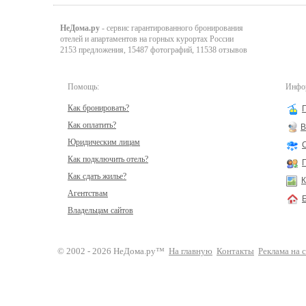
НеДома.ру
- сервис гарантированного бронирования
отелей и апартаментов на горных курортах России
2153 предложения, 15487 фотографий, 11538 отзывов
Помощь:
Инфор
Как бронировать?
Как оплатить?
В
Юридическим лицам
Как подключить отель?
Как сдать жилье?
К
Агентствам
Владельцам сайтов
© 2002 - 2026 НеДома.ру™
На главную
Контакты
Реклама на 