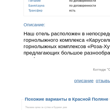
Питание
по договоренности
Баня/сауна
по договоренности
Трансфер
есть
Описание:
Наш отель расположен в непосред
горнолыжного комплекса «Карусель
горнолыжных комплексов «Роза-Ху
предлагающих большое разнообраз
профессионалам после активного к
спокойный отдых в уютном уголке.
Коттедж "
предоставить.
описание
отзыв
|
Все комнаты имеют отдельный сан
оборудованы телевизором, чайник
микроволновой печью. Имеется мес
Похожие варианты в Красной Поляне
Вам будет также обеспечена прос
Указана цена за сутки в будние дни