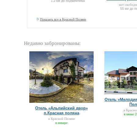
1.2 км до подъемника
холодильник. Возможно доп. разм
нет свобод
55 км до 
Показать все в Красной Поляне
Недавно забронированы:
Отель «Мелодия
Пол
Отель «Альпийский двор»
в Красно
п.Красная поляна
в июне 2
в Красной Поляне
в январе