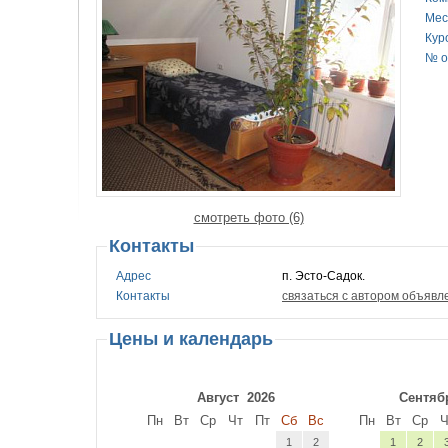
раздельный санузел и душ, телевизор, не
Мес
Кур
чайник, СВ-печь, холодильник. «Стандар
№ о
двуспальной или односпальными кроватям
санузел с душевой кабиной, телевизор, ч
Возможно доп. размещение.
смотреть фото (6)
Контакты
Адрес
п. Эсто-Садок.
Контакты
связаться с автором объявл
Цены и календарь
Август
2026
Сентяб
Пн
Вт
Ср
Чт
Пт
Сб
Вс
Пн
Вт
Ср
Ч
1
2
1
2