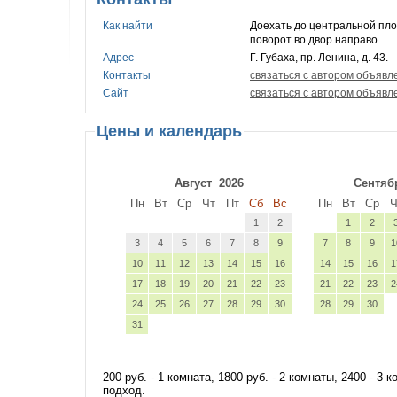
Как найти
Доехать до центральной пло
поворот во двор направо.
Адрес
Г. Губаха, пр. Ленина, д. 43.
Контакты
связаться с автором объявл
Сайт
связаться с автором объявл
Цены и календарь
Август
2026
Сентяб
Пн
Вт
Ср
Чт
Пт
Сб
Вс
Пн
Вт
Ср
Ч
1
2
1
2
3
4
5
6
7
8
9
7
8
9
1
10
11
12
13
14
15
16
14
15
16
1
17
18
19
20
21
22
23
21
22
23
2
24
25
26
27
28
29
30
28
29
30
31
200 руб. - 1 комната, 1800 руб. - 2 комнаты, 2400 - 
подход.