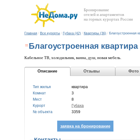
Бронирование
отелей и апартаментов
на горных курортах России
Главная
/
Все курорты
/
Губаха (42)
/
Квартиры (36)
/
Благоустроенная кв
Благоустроенная квартира в
Кабельное ТВ, холодильник, ванна, душ, новая мебель.
Описание
Отзывы
Фото
Тип жилья
квартира
Комнат
3
Мест
8
Курорт
Губаха
№ объекта
3359
заявка на бронирование
Контакты