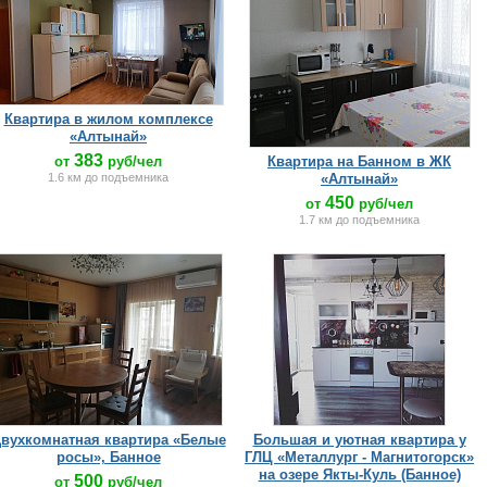
Квартира в жилом комплексе
«Алтынай»
383
от
руб/чел
Квартира на Банном в ЖК
1.6 км до подъемника
«Алтынай»
450
от
руб/чел
1.7 км до подъемника
вухкомнатная квартира «Белые
Большая и уютная квартира у
росы», Банное
ГЛЦ «Металлург - Магнитогорск»
на озере Якты-Куль (Банное)
500
от
руб/чел