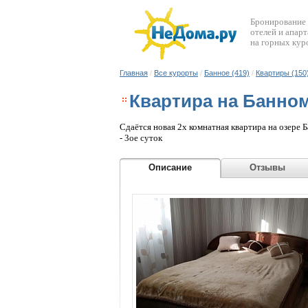
Бронирование
отелей и апар
на горных кур
Главная
/
Все курорты
/
Банное (419)
/
Квартиры (150
Квартира на Банно
Сдаётся новая 2х комнатная квартира на озере
- 3ое суток
Описание
Отзыв