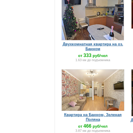
Двухкомнатная квартира на оз.
Банном
333
от
руб/чел
1.63 км до подъемника
Квартира на Банном, Зеленая
Поляна
Д
466
от
руб/чел
3.87 км до подъемника