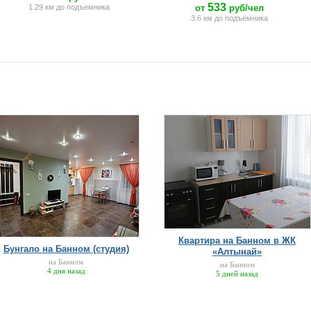
533
1.29 км до подъемника
от
руб/чел
3.6 км до подъемника
Квартира на Банном в ЖК
Бунгало на Банном (студия)
«Алтынай»
на Банном
на Банном
4 дня назад
5 дней назад