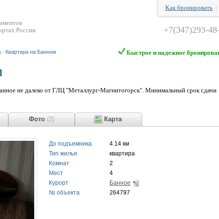
Как бронировать
таментов
+7(347)293-48
ортах России
)
/
Квартира на Банном
Быстрое и надежное бронирова
м
 Банное не далеко от ГЛЦ "Металлург-Магнитогорск". Минимальный срок сдачи
ы
Фото
(2)
Карта
До подъемника
4.14 км
Тип жилья
квартира
Комнат
2
Мест
4
Курорт
Банное
№ объекта
264797