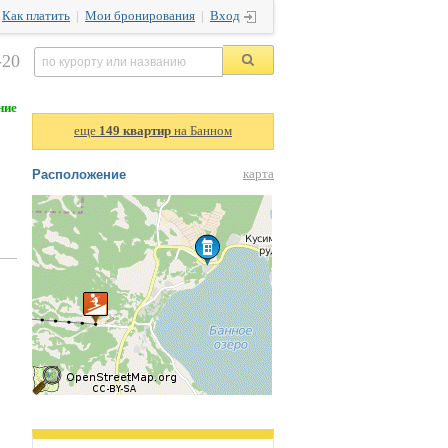
|
Как платить
|
Мои бронирования
|
Вход
-20
ние
еще
149 квартир
на Банном
Расположение
карта