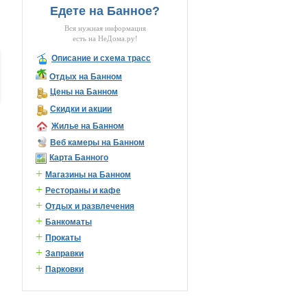
Едете на Банное?
Вся нужная информация
есть на НеДома.ру!
Описание и схема трасс
Отдых на Банном
Цены на Банном
Скидки и акции
Жилье на Банном
Веб камеры на Банном
Карта Банного
+
Магазины на Банном
+
Рестораны и кафе
+
Отдых и развлечения
+
Банкоматы
+
Прокаты
+
Заправки
+
Парковки