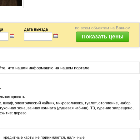
по всем объектам
на Банном
да
дата выезда
йте, что нашли информацию на нашем портале!
2
льная кровать
о, шкаф, электрический чайник, микроволновка, туалет, отопление, набор
/кухонная зона, ванная комната (душевая кабина), ТВ, курение запрещено,
крытие: дерево
кредитные карты не принимаются, наличные