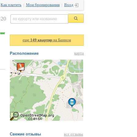
|
Как платить
|
Мои бронирования
|
Вход
-20
ние
еще
149 квартир
на Банном
Расположение
карта
Свежие отзывы
все отзывы