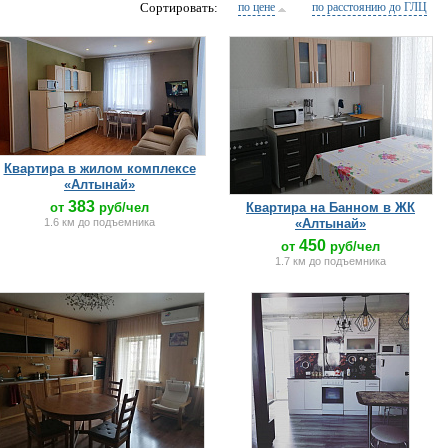
Сортировать:
по цене
по расстоянию до ГЛЦ
Квартира в жилом комплексе
«Алтынай»
383
от
руб/чел
Квартира на Банном в ЖК
1.6 км до подъемника
«Алтынай»
450
от
руб/чел
1.7 км до подъемника