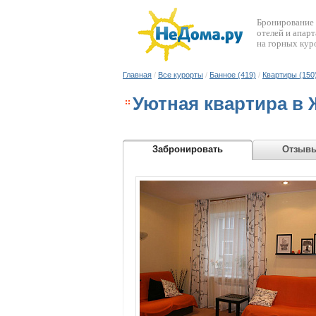
Бронирование
отелей и апар
на горных кур
Главная
/
Все курорты
/
Банное (419)
/
Квартиры (150
Уютная квартира в
Забронировать
Отзыв