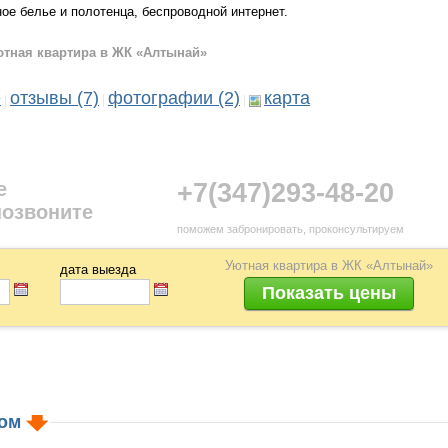
ое белье и полотенца, беспроводной интернет.
тная квартира в ЖК «Алтынай»
е
отзывы (7)
фотографии (2)
карта
|
|
|
е
+7(347)293-48-20
позвоните
поможем забронировать, проконсультируем
Уютная квартира в ЖК «Алтынай»
дата выезда
ном