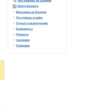
Веб камеры на Банном
Карта Банного
+
Магазины на Банном
+
Рестораны и кафе
+
Отдых и развлечения
+
Банкоматы
+
Прокаты
+
Заправки
+
Парковки