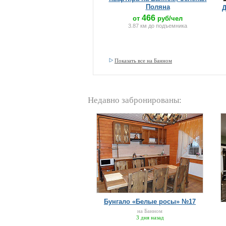
Поляна
Д
466
от
руб/чел
3.87 км до подъемника
Показать все на Банном
Недавно забронированы:
Бунгало «Белые росы» №17
на Банном
3 дня назад