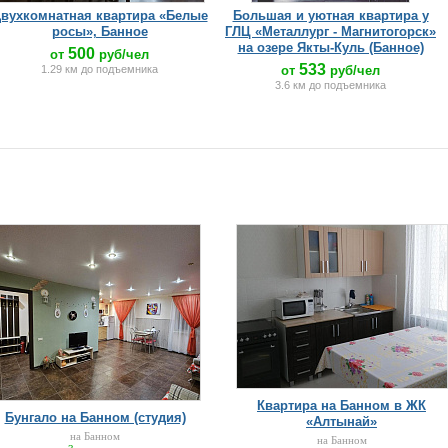
вухкомнатная квартира «Белые
Большая и уютная квартира у
росы», Банное
ГЛЦ «Металлург - Магнитогорск»
на озере Якты-Куль (Банное)
500
от
руб/чел
533
1.29 км до подъемника
от
руб/чел
3.6 км до подъемника
Квартира на Банном в ЖК
Бунгало на Банном (студия)
«Алтынай»
на Банном
на Банном