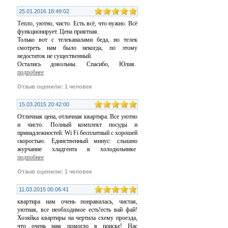
25.01.2016 18:49:02
Тепло, уютно, чисто. Есть всё, что нужно. Всё
функционирует. Цена приятная.
Только вот с телеканалами беда, но телек
смотреть нам было некогда, по этому
недостаток не существенный.
Остались довольны. Спасибо, Юлия.
подробнее
Отзыв оценили: 1 человек
15.03.2015 20:42:00
Отличная цена, отличная квартира. Все уютно
и чисто. Полный комплект посуды и
принадлежностей. Wi Fi бесплатный с хорошей
скоростью. Единственный минус: слышно
журчание хладгента в холодильнике
подробнее
Отзыв оценили: 1 человек
11.03.2015 00:06:41
квартира нам очень понравилась, чистая,
уютная, все необходимое есть!есть вай фай!
Хозяйка квартиры на чертила схему проезда,
что очень нам помогло в поиске! Нас