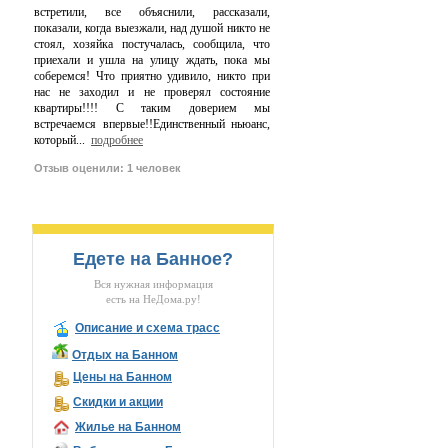
встретили, все объяснили, рассказали,
показали, когда выезжали, над душой никто не
стоял, хозяйка постучалась, сообщила, что
приехали и ушла на улицу ждать, пока мы
соберемся! Что приятно удивило, никто при
нас не заходил и не проверял состояние
квартиры!!!! С таким доверием мы
встречаемся впервые!!Единственный ньюанс,
который
...
подробнее
Отзыв оценили: 1 человек
Едете на Банное?
Вся нужная информация
есть на НеДома.ру!
Описание и схема трасс
Отдых на Банном
Цены на Банном
Скидки и акции
Жилье на Банном