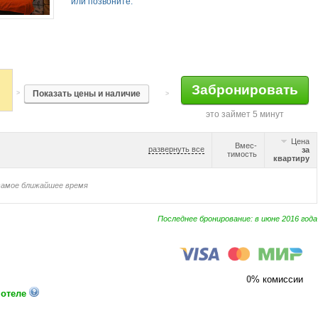
или позвоните:
>
>
это займет 5 минут
Цена
Вмес-
развернуть все
за
тимость
квартиру
самое ближайшее время
Последнее бронирование: в июне 2016 года
0
% комиссии
 отеле