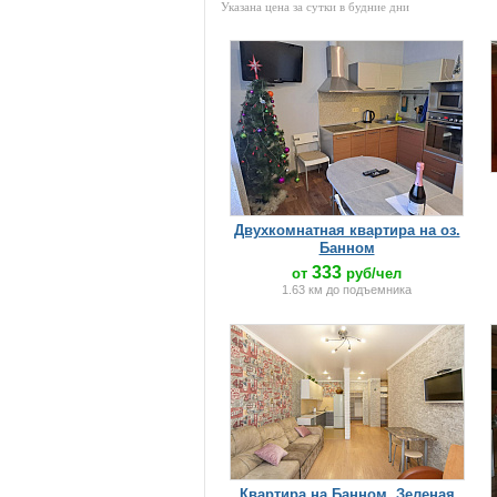
Указана цена за сутки в будние дни
Двухкомнатная квартира на оз.
Банном
333
от
руб/чел
1.63 км до подъемника
Квартира на Банном, Зеленая