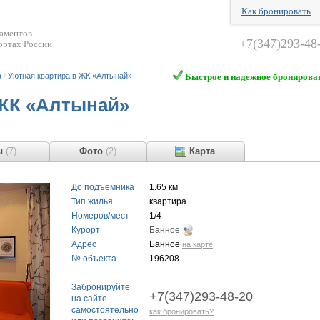
Как бронировать
таментов
+7(347)293-48
ортах России
)
/
Уютная квартира в ЖК «Алтынай»
Быстрое и надежное бронирова
 ЖК «Алтынай»
ы
(7)
Фото
(2)
Карта
До подъемника
1.65 км
Тип жилья
квартира
Номеров/мест
1/4
Курорт
Банное
Адрес
Банное
на карте
№ объекта
196208
Забронируйте
+7(347)293-48-20
на сайте
самостоятельно
как бронировать?