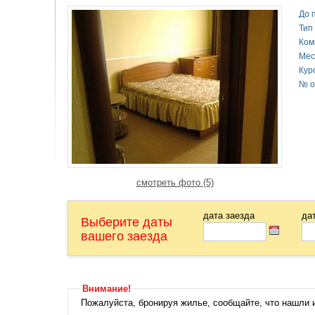
водогрейка на лето. Квартира рассчитана 
До 
Банное и Абзаково. Рядом расположен 
Тип
"Форум", тц "МОСТ", супермаркеты, апте
Ком
Мес
Кур
№ о
смотреть фото (5)
дата заезда
да
Выберите даты
вашего заезда
Внимание!
Пожалуйста, бронируя жилье, сообщайте, что нашли