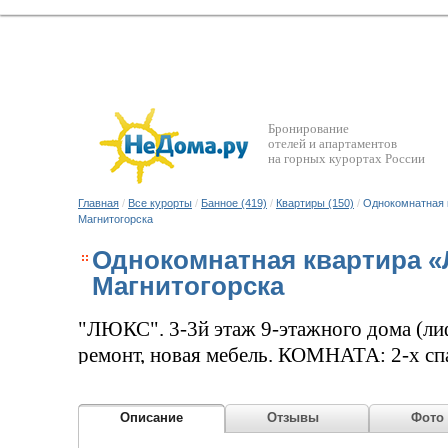
Бронирование
отелей и апартаментов
на горных курортах России
Главная
/
Все курорты
/
Банное (419)
/
Квартиры (150)
/
Однокомнатная 
Магнитогорска
Однокомнатная квартира «
Магнитогорска
"ЛЮКС". 3-3й этаж 9-этажного дома (ли
ремонт, новая мебель. КОМНАТА: 2-х спа
постельное белье), комод, 2 раскладных 
(64 канала), утюг. КУХНЯ: газовая плита
Описание
Отзывы
Фото
СВЧ, эл.чайник, посуда. Санузел совмеще