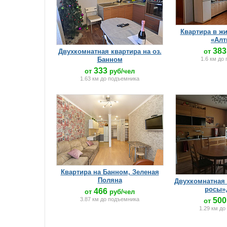
Квартира в ж
«Алт
383
Двухкомнатная квартира на оз.
от
Банном
1.6 км до
333
от
руб/чел
1.63 км до подъемника
Квартира на Банном, Зеленая
Поляна
Двухкомнатная 
росы»,
466
от
руб/чел
3.87 км до подъемника
500
от
1.29 км д