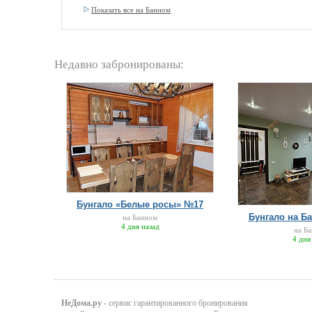
Показать все на Банном
Недавно забронированы:
Бунгало «Белые росы» №17
Бунгало на Ба
на Банном
4 дня назад
на Б
4 дня
НеДома.ру
- сервис гарантированного бронирования