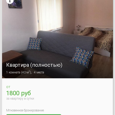

Квартира (полностью)
2
1
комната
(
40 м
),
4
места
от
1800 руб
за квартиру в сутки
Мгновенное бронирование