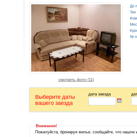
До 
Тип
Ком
Мес
Кур
№ о
смотреть фото (11)
дата заезда
да
Выберите даты
вашего заезда
Внимание!
Пожалуйста, бронируя жилье, сообщайте, что нашли