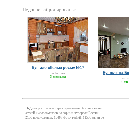
ГЛЦ "Мраткино" (г. Белорецк) - 
г. Магнитогорск – 40 км,
Недавно забронированы:
оз. Банное (Якты-Куль) – 800 
д/о "Юбилейный" (кафе, каток, п
д/о "Березки" (бассейн закрытого
Бунгало «Белые росы» №17
Бунгало на Ба
на Банном
3 дня назад
на Б
3 дня
НеДома.ру
- сервис гарантированного бронирования
отелей и апартаментов на горных курортах России
2153 предложения, 15487 фотографий, 11538 отзывов