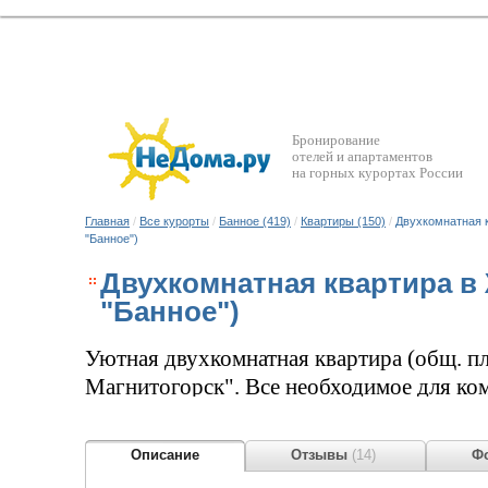
Бронирование
отелей и апартаментов
на горных курортах России
Главная
/
Все курорты
/
Банное (419)
/
Квартиры (150)
/
Двухкомнатная к
"Банное")
Двухкомнатная квартира в
"Банное")
Уютная двухкомнатная квартира (общ. пл
Магнитогорск". Все необходимое для ко
ответственной компании друзей до 6 чел
Описание
Отзывы
(14)
Фо