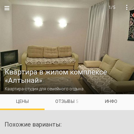
1/5

Квартира в жилом комплексе
«Алтынай»
Квартира-студия для семейного отдыха
ЦЕНЫ
ОТЗЫВЫ
5
ИНФО
Похожие варианты: