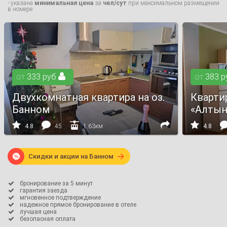
- указана
минимальная цена
за
чел/сут
при максимальном размещении
в номере
от
333
руб

от
383
р
Двухкомнатная квартира на оз.
Кварти
Банном
«Алтын





4.8
45
1.63км
4.8

Скидки и акции на Банном

бронирование за 5 минут

гарантия заезда

мгновенное подтверждение

надежное прямое бронирование в отеле

лучшая цена

безопасная оплата
