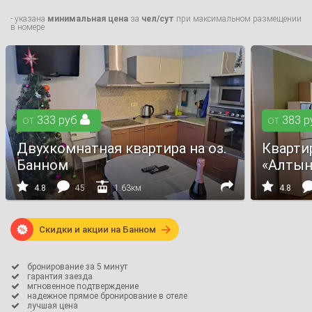
- указана
минимальная цена
за
чел/сут
при максимальном размещении
в номере
от
333
руб

от
383
р
Двухкомнатная квартира на оз.
Кварти
Банном
«Алтын





4.8
45
1.63км
4.8

Скидки и акции на Банном

бронирование за 5 минут

гарантия заезда

мгновенное подтверждение

надежное прямое бронирование в отеле

лучшая цена
