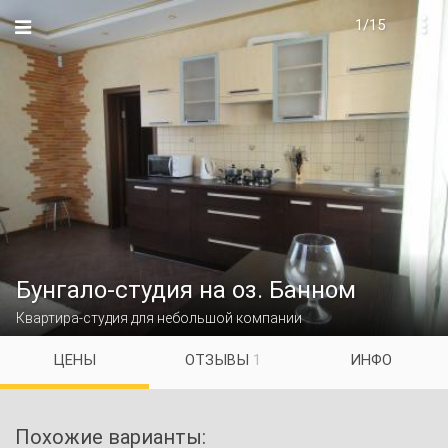
1/15

Бунгало-студия на оз. Банном
Квартира-студия для небольшой компании
ЦЕНЫ
ОТЗЫВЫ
1
ИНФО
Похожие варианты: