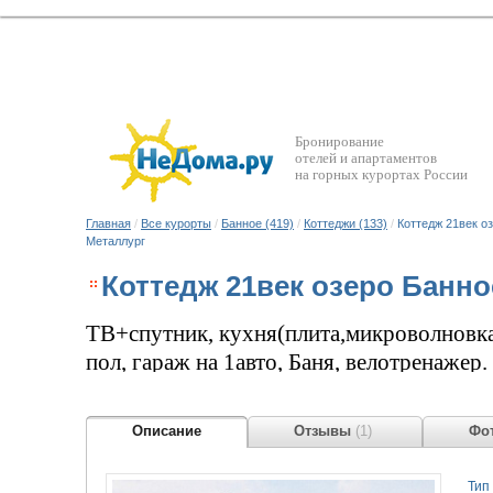
Бронирование
отелей и апартаментов
на горных курортах России
Главная
/
Все курорты
/
Банное (419)
/
Коттеджи (133)
/
Коттедж 21век о
Металлург
Коттедж 21век озеро Банно
ТВ+спутник, кухня(плита,микроволновка,
пол, гараж на 1авто, Баня, велотренажер.
Описание
Отзывы
(1)
Фот
Тип