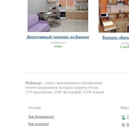
Двухэтажный таунхаус оз.Банное
Бунгало «Бел
на Банном
на Б
вчера
6 дней
НеДома.ру
- сервис гарантированного бронирования
отелей и апартаментов на горных курортах России
2153 предложения, 15487 фотографий, 11538 отзывов
Помощь:
Инфор
Как бронировать?
Как оплатить?
В