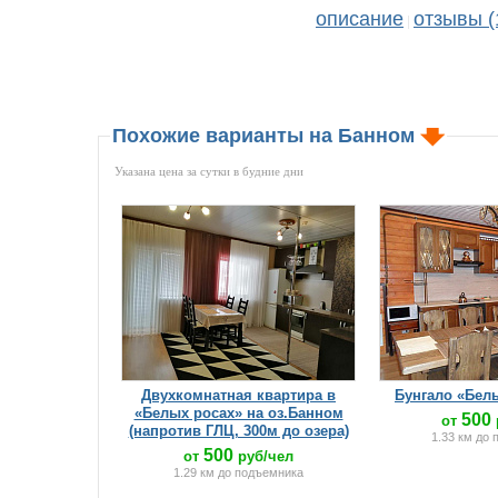
описание
отзывы (
|
Похожие варианты на Банном
Указана цена за сутки в будние дни
Двухкомнатная квартира в
Бунгало «Бел
«Белых росах» на оз.Банном
500
от
(напротив ГЛЦ, 300м до озера)
1.33 км до
500
от
руб/чел
1.29 км до подъемника