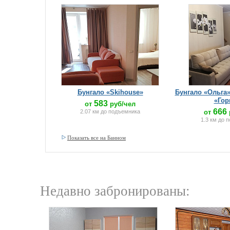
Бунгало «Skihouse»
Бунгало «Ольга
«Гор
583
от
руб/чел
666
2.07 км до подъемника
от
1.3 км до 
Показать все на Банном
Недавно забронированы: