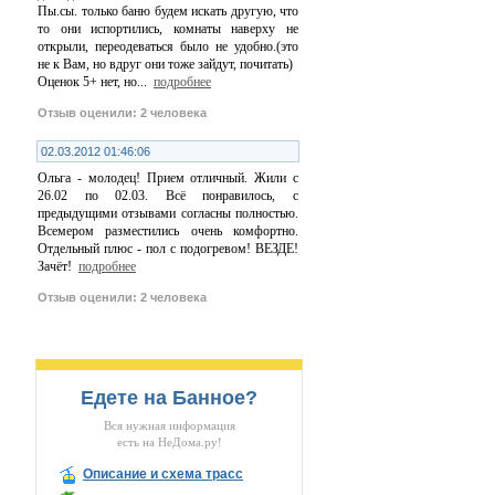
Пы.сы. только баню будем искать другую, что
то они испортились, комнаты наверху не
открыли, переодеваться было не удобно.(это
не к Вам, но вдруг они тоже зайдут, почитать)
Оценок 5+ нет, но
...
подробнее
Отзыв оценили: 2 человека
02.03.2012 01:46:06
Ольга - молодец! Прием отличный. Жили с
26.02 по 02.03. Всё понравилось, с
предыдущими отзывами согласны полностью.
Всемером разместились очень комфортно.
Отдельный плюс - пол с подогревом! ВЕЗДЕ!
Зачёт!
подробнее
Отзыв оценили: 2 человека
Едете на Банное?
Вся нужная информация
есть на НеДома.ру!
Описание и схема трасс