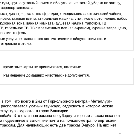
 еды, круглосуточный прием и обслуживание гостей, уборка по заказу,
 аэропорта/вокзала
дыха, диван, зеркало, шкаф, радио, холодильник, электрический чайник,
новка, газовая плита, стиральная машина, утюг, туалет, отопление, набор
/кухонная зона, ванная комната (душевая кабина, тапочки), ТВ
ТВ, кабельное ТВ, ТВ с плазменным или ЖК-экраном), курение запрещено,
крытие: кафель
ые услуги не включаются автоматически в общую стоимость и
отдельно в отеле.
кредитные карты не принимаются, наличные
Размещение домашних животных не допускается.
в том, что всего в 2км от Горнолыжного центра «Металлург-
 располагается уютный таунхаус, отдохнуть в котором можно
структуры курорта в горах Башкирии.
нбайк. Это отличная замена сноуборду и горным лыжам пока нет
а подъемнике в вагончике почти на полкилометра по вертикали
 трассам. Для начинающих есть две трассы Эндуро. На них нет