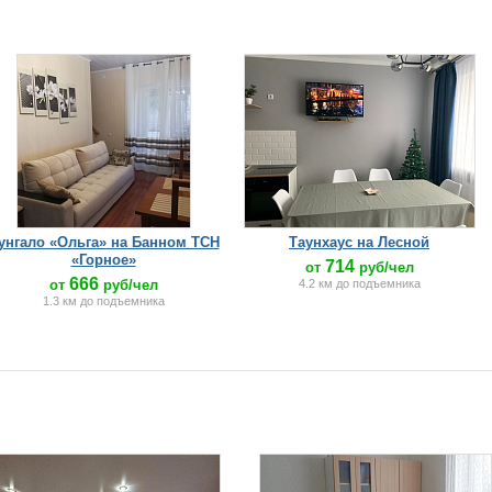
унгало «Ольга» на Банном ТСН
Таунхаус на Лесной
«Горное»
714
от
руб/чел
666
от
руб/чел
4.2 км до подъемника
1.3 км до подъемника