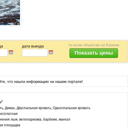
по всем объектам
на Банном
да
дата выезда
йте, что нашли информацию на нашем портале!
2
м
ть, Диван, Двуспальная кровать, Односпальная кровать
бесплатная
нения лыж, велопарковка, барбекю, мангал
вая площадка