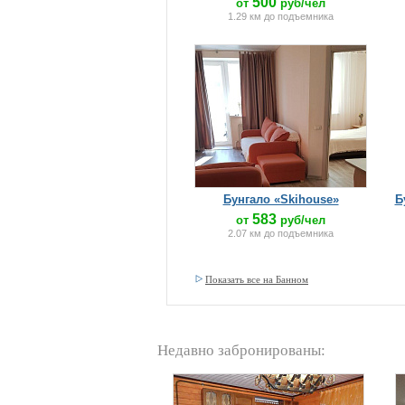
500
от
руб/чел
1.29 км до подъемника
Бунгало «Skihouse»
Б
583
от
руб/чел
2.07 км до подъемника
Показать все на Банном
Недавно забронированы: