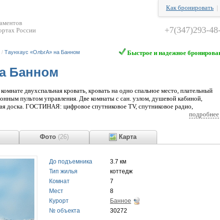
Как бронировать
таментов
+7(347)293-48
ортах России
/
Таунхаус «ОлЬгА» на Банном
Быстрое и надежное бронирова
на Банном
ате двухспальная кровать, кровать на одно спальное место, плательный
онным пультом управления. Две комнаты с сан. узлом, душевой кабиной,
ьная доска. ГОСТИНАЯ: цифровое спутниковое ТV, спутниковое радио,
 диван на два спальных места. Из гостиной выход в индивидуальный дворик.
подробнее
овка, посудомоечная машина, холодильник, СВЧ, эл. чайник, посуда для
ол. ТЕПЛЫЕ ПОЛЫ ВО ВСЕМ ДОМЕ. ДЛЯ ДЕТЕЙ: кроватка, высокий стул для
Фото
(26)
Карта
ачная мебель, зона барбекю. ПАРКОВКА У ВХОДА В ДОМ. ДОМ под охранной
ой. Апартаменты рассчитаны от 1-ого до 8-ми человек.
До подъемника
3.7 км
Тип жилья
коттедж
Комнат
7
Мест
8
Курорт
Банное
№ объекта
30272