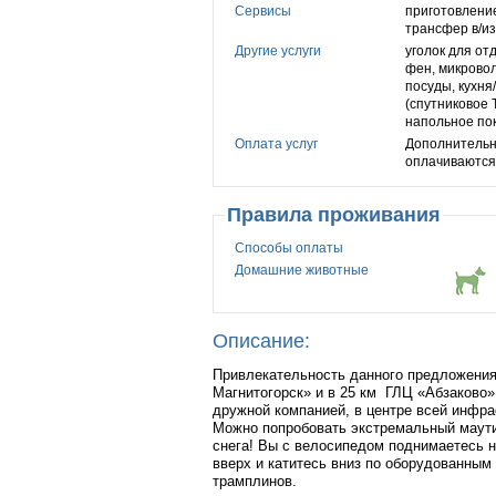
Сервисы
приготовление
трансфер в/из
Другие услуги
уголок для от
фен, микровол
посуды, кухня
(cпутниковое 
напольное по
Оплата услуг
Дополнительн
оплачиваются 
Правила проживания
Способы оплаты
Домашние животные
Описание:
Привлекательность данного предложения 
Магнитогорск» и в 25 км ГЛЦ «Абзаково»
дружной компанией, в центре всей инфра
Можно попробовать экстремальный маути
снега! Вы с велосипедом поднимаетесь н
вверх и катитесь вниз по оборудованным
трамплинов.