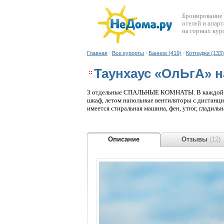
Бронирование
отелей и апар
на горных кур
Главная
/
Все курорты
/
Банное (419)
/
Коттеджи (133)
Таунхаус «ОлЬгА» 
3 отдельные СПАЛЬНЫЕ КОМНАТЫ. В каждой комн
шкаф, летом напольные вентиляторы с дистанци
имеется стиральная машина, фен, утюг, гладил
обеденная зона, для отдыха раскладной угловой
КУХНЯ: кухонный гарнитур, газ. плита, эл. дух
приготовления и приема пищи; обеденный ст
Описание
Отзывы
(12)
кормления, ванночка для купания. ДВОРИК: д
сигнализацией. Возможны 2 доп. места в гостин