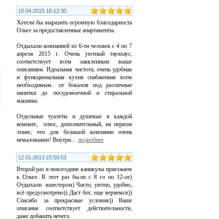
10.04.2015 16:12:30
Хотели бы выразить огромную благодарность
Ольге за предоставленные апартаменты.
Отдыхали компанией из 6-ти человек с 4 по 7
апреля 2015 г. Очень уютный таунхаус,
соответствует всем заявленным выше
описаниям. Идеальная чистота, очень удобная
и функциональная кухня снабженная всем
необходимым.. от бокалов под различные
напитки до посудомоечной и стиральной
машины.
Отдельные туалеты и душевые в каждой
комнате, плюс, дополнительный, на первом
этаже, что для большой компании очень
немаловажно! Внутри
...
подробнее
12.01.2013 23:50:53
Второй раз в новогодние каникулы приезжаем
к Ольге. В этот раз были с 8 го по 12-ое)
Отдыхали вшестером) Чисто, уютно, удобно,
всё предусмотрено)) Даст бог, еще вернемся))
Спасибо за прекрасные условия)) Ваше
описание соответствует действительности,
даже добавить нечего.