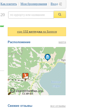
|
Как платить
|
Мои бронирования
|
Вход
-20
ние
еще
132 коттеджа
на Банном
Расположение
карта
Свежие отзывы
все отзывы