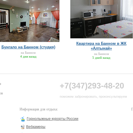
Квартира на Банном в ЖК
Бунгало на Банном (студия)
«Алтынай»
на Банном
на Банном
4 дня назад
5 дней назад
+7(347)293-48-20
я
ов
поможем забронировать, проконсультируем
Информация для отдыха:
П
Горнолыжные курорты России
Вебкамеры