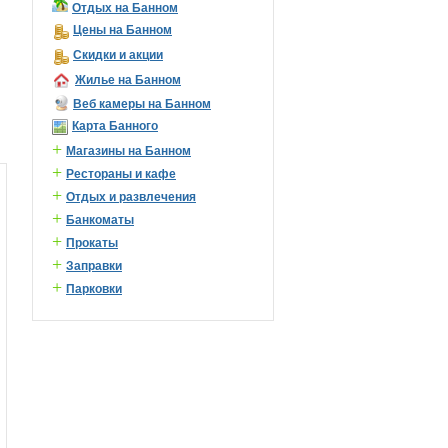
Отдых на Банном
Цены на Банном
Скидки и акции
Жилье на Банном
Веб камеры на Банном
Карта Банного
+
Магазины на Банном
+
Рестораны и кафе
+
Отдых и развлечения
+
Банкоматы
+
Прокаты
+
Заправки
+
Парковки