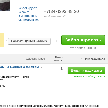
Забронируйте
+7(347)293-48-20
на сайте
самостоятельно
как бронировать?
или позвоните:
>
>
это займет 5 минут
Вмес-
развернуть все
Цена
за бунгало
тимость
ком на Банном с гаражом
6
нажмите, чтобы уточнить
Детская кровать, Диван,
ать
изнес
ром, в пешей доступности магазины (Ситно, Магнит), кафе, санаторий Юбилейный,