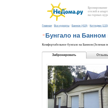
Бронирование
отелей и апар
на горных кур
Главная
/
Все курорты
/
Банное (419)
/
Коттеджи (133)
Бунгало на Банном 
Комфортабельное бунгало на Банном (Зеленая по
Забронировать
Отзыв