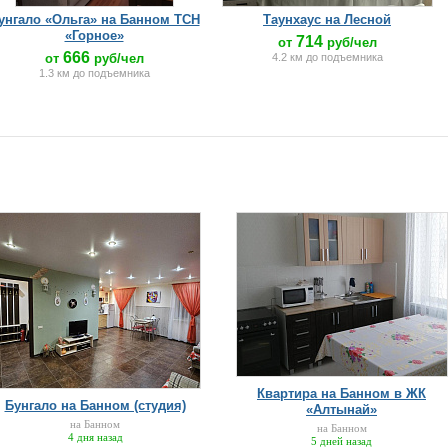
унгало «Ольга» на Банном ТСН
Таунхаус на Лесной
«Горное»
714
от
руб/чел
666
от
руб/чел
4.2 км до подъемника
1.3 км до подъемника
Квартира на Банном в ЖК
Бунгало на Банном (студия)
«Алтынай»
на Банном
на Банном
4 дня назад
5 дней назад