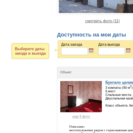
смотреть фото (11)
Доступность на мои даты
Дата заезда
Дата выезда
Выберите даты
заезда и выезда
Объект
Бунгало цели
2
3 комнаты (90 м
)
6 мест
Спальные места: 
Двуспальная кров
Класс объекта: б
еще 9 фото
Описание:
местоположение рядом с горнолыжным цент