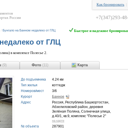
Как бронировать
таментов
+7(347)293-48
ортах России
/
Бунгало на Банном недалеко от ГЛЦ
Быстрое и надежное бронирова
недалеко от ГЛЦ
ляна) в комплексе Полесье 2.
ы
(9)
Фото
(11)
Карта
До подъемника
4.24 км
Тип жилья
коттедж
Номеров/мест
3/6
Курорт
Банное
Адрес
Россия, Республика Башкортостан,
Абзелиловский район, деревня
Зелёная Поляна, Солнечная улица,
д.40/1, кв.9, комплекс "Полесье 2"
на карте
№ объекта
287901