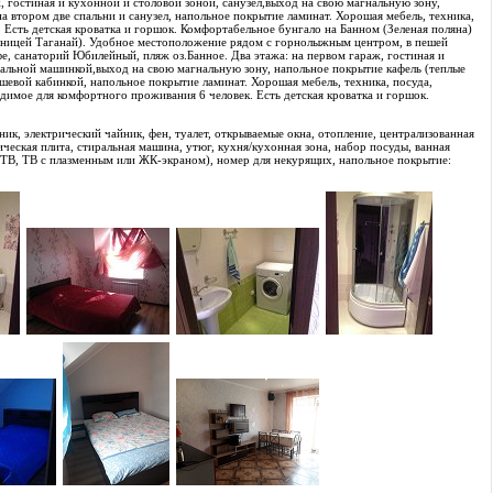
ж, гостиная и кухонной и столовой зоной, санузел,выход на свою магнальную зону,
на втором две спальни и санузел, напольное покрытие ламинат. Хорошая мебель, техника,
 Есть детская кроватка и горшок. Комфортабельное бунгало на Банном (Зеленая поляна)
стиницей Таганай). Удобное местоположение рядом с горнолыжным центром, в пешей
е, санаторий Юбилейный, пляж оз.Банное. Два этажа: на первом гараж, гостиная и
ральной машинкой,выход на свою магнальную зону, напольное покрытие кафель (теплые
ушевой кабинкой, напольное покрытие ламинат. Хорошая мебель, техника, посуда,
одимое для комфортного проживания 6 человек. Есть детская кроватка и горшок.
ник, электрический чайник, фен, туалет, открываемые окна, отопление, централизованная
ческая плита, стиральная машина, утюг, кухня/кухонная зона, набор посуды, ванная
е ТВ, ТВ с плазменным или ЖК-экраном), номер для некурящих, напольное покрытие: