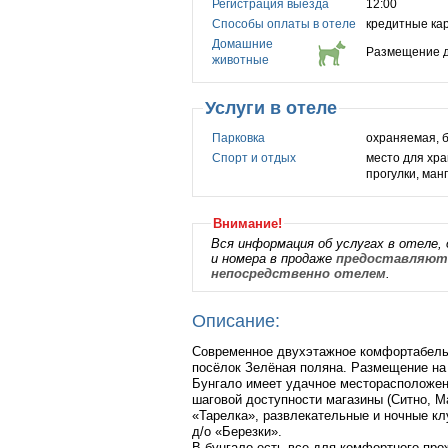
Регистрация выезда
12:00
Способы оплаты в отеле
кредитные ка
Домашние
Размещение д
животные
Услуги в отеле
Парковка
охраняемая, 
Спорт и отдых
место для хра
прогулки, ман
Внимание!
Вся информация об услугах в отеле, 
и номера в продаже
предоставляютс
непосредственно отелем
.
Описание:
Современное двухэтажное комфортабельн
посёлок Зелёная поляна. Размещение на
Бунгало имеет удачное месторасположен
шаговой доступности магазины (Ситно, М
«Тарелка», развлекательные и ночные кл
д/о «Березки».
В бунгало есть все для комфортного про