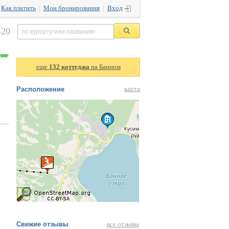
|
Как платить
|
Мои бронирования
|
Вход
-20
ние
еще
132 коттеджа
на Банном
Расположение
карта
Свежие отзывы
все отзывы