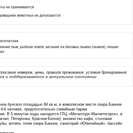
рты не принимаются
омашних животных не допускается.
бесплатная
нения лыж, рыбная ловля, катание на беговых лыжах (лыжня), пешие
гал
описание номеров, цены, правила проживания, условия бронирования
я и поддерживаются в актуальном состоянии
ое бунгало площадью 84 кв.м, в живописном месте озера Банное
 4-6 человек, предпочтительно семейным парам.
ие. В 5 минутах езды находится ГЛЦ «Металлург-Магнитогорск», в
агнит, Пятерочка, Красное-Белое), множество кафе, столовая
убы, аптеки, пляж озера Банное, санаторий «Юбилейный», бассейн
живания.