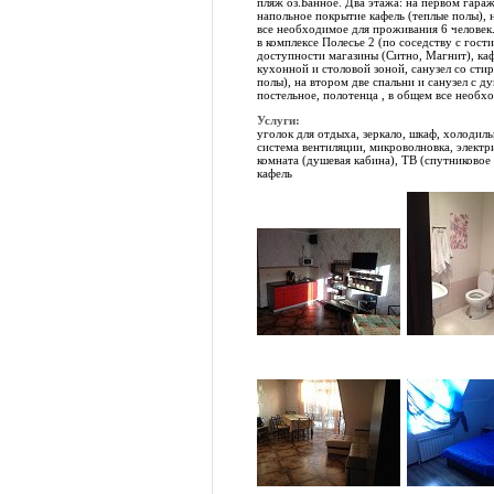
пляж оз.Банное. Два этажа: на первом гара
напольное покрытие кафель (теплые полы), 
все необходимое для проживания 6 человек.
в комплексе Полесье 2 (по соседству с го
доступности магазины (Ситно, Магнит), каф
кухонной и столовой зоной, санузел со сти
полы), на втором две спальни и санузел с д
постельное, полотенца , в общем все необх
Услуги:
уголок для отдыха, зеркало, шкаф, холодиль
система вентиляции, микроволновка, электри
комната (душевая кабина), ТВ (cпутниково
кафель