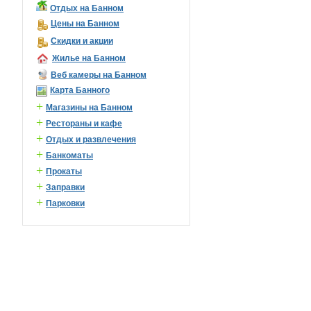
Отдых на Банном
Цены на Банном
Скидки и акции
Жилье на Банном
Веб камеры на Банном
Карта Банного
+
Магазины на Банном
+
Рестораны и кафе
+
Отдых и развлечения
+
Банкоматы
+
Прокаты
+
Заправки
+
Парковки