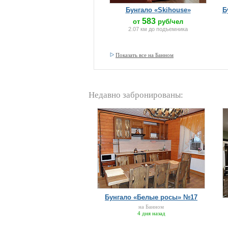
Бунгало «Skihouse»
Б
583
от
руб/чел
2.07 км до подъемника
Показать все на Банном
Недавно забронированы:
Бунгало «Белые росы» №17
на Банном
4 дня назад