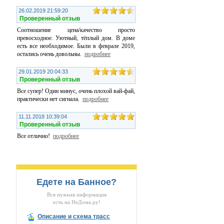
26.02.2019 21:59:20
Проверенный отзыв
Соотношение цена/качество просто
превосходное. Уютный, тёплый дом. В доме
есть все необходимое. Были в феврале 2019,
остались очень довольны.
подробнее
29.01.2019 20:04:33
Проверенный отзыв
Все супер! Один минус, очень плохой вай-фай,
практически нет сигнала.
подробнее
11.11.2018 10:39:04
Проверенный отзыв
Все отлично!
подробнее
Едете на Банное?
Вся нужная информация
есть на НеДома.ру!
Описание и схема трасс