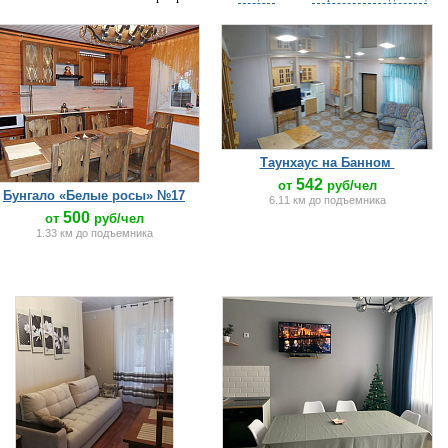
Таунхаус на Банном
542
от
руб/чел
Бунгало «Белые росы» №17
6.11 км до подъемника
500
от
руб/чел
1.33 км до подъемника