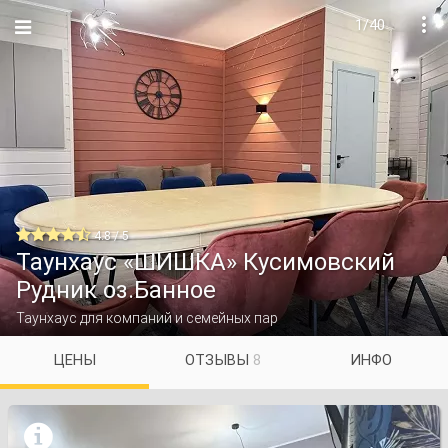
1/40


4.8 / 5
Таунхаус «ШИШКА» Кусимовский
Рудник оз.Банное
Таунхаус для компаний и семейных пар
ЦЕНЫ
ОТЗЫВЫ
8
ИНФО
