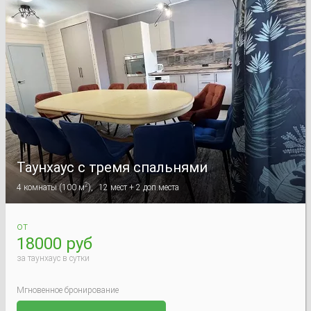
Таунхаус с тремя спальнями
2
4
комнаты
(
100 м
),
12
мест +
2
доп.места
от
18000 руб
за таунхаус в сутки
Мгновенное бронирование