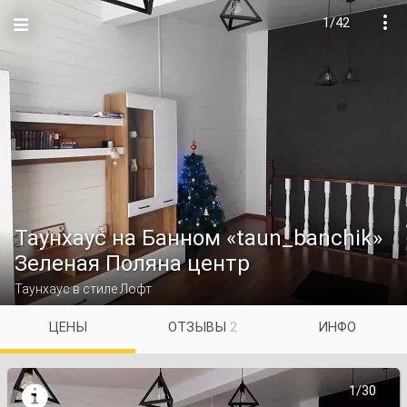
1/42

Таунхаус на Банном «taun_banchik»
Зеленая Поляна центр
Таунхаус в стиле Лофт
ЦЕНЫ
ОТЗЫВЫ
2
ИНФО

1/30