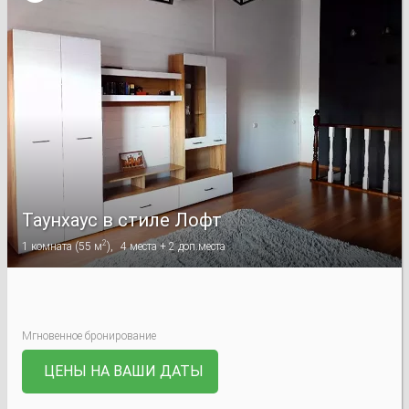
Таунхаус в стиле Лофт
2
1
комната
(
55 м
),
4
места +
2
доп.места
Мгновенное бронирование
ЦЕНЫ НА ВАШИ ДАТЫ