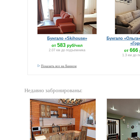
Бунгало «Skihouse»
Бунгало «Ольга
«Гор
583
от
руб/чел
666
2.07 км до подъемника
от
1.3 км до 
Показать все на Банном
Недавно забронированы: