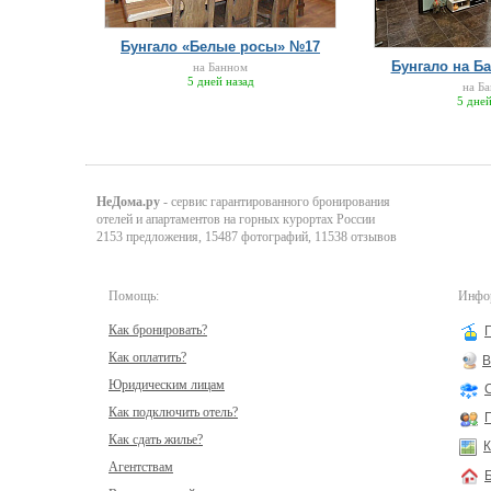
Бунгало «Белые росы» №17
Бунгало на Ба
на Банном
5 дней назад
на Б
5 дней
НеДома.ру
- сервис гарантированного бронирования
отелей и апартаментов на горных курортах России
2153 предложения, 15487 фотографий, 11538 отзывов
Помощь:
Инфор
Как бронировать?
Как оплатить?
В
Юридическим лицам
Как подключить отель?
Как сдать жилье?
К
Агентствам