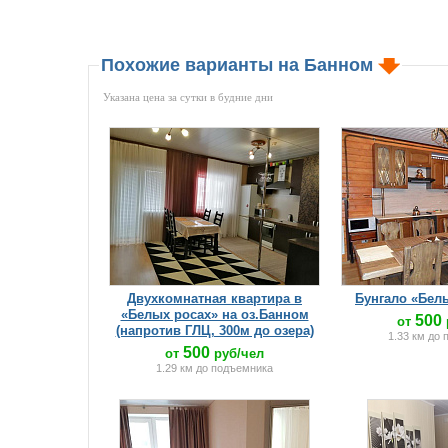
Похожие варианты на Банном
Указана цена за сутки в будние дни
Двухкомнатная квартира в
Бунгало «Бел
«Белых росах» на оз.Банном
500
от
(напротив ГЛЦ, 300м до озера)
1.33 км до
500
от
руб/чел
1.29 км до подъемника