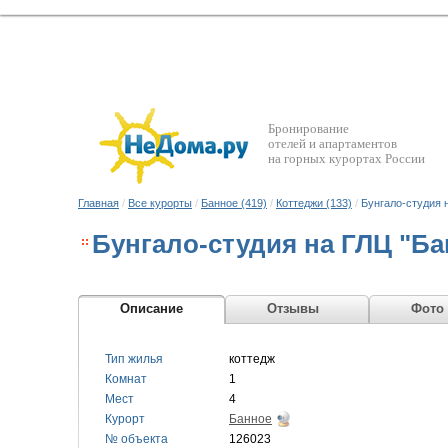
Бронирование
отелей и апартаментов
на горных курортах России
Главная
/
Все курорты
/
Банное (419)
/
Коттеджи (133)
/
Бунгало-студия 
Бунгало-студия на ГЛЦ "Ба
Описание
Отзывы
Фото
Тип жилья
коттедж
Комнат
1
Мест
4
Курорт
Банное
№ объекта
126023