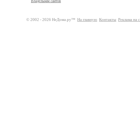
Владельцам сайтов
© 2002 - 2026 НеДома.ру™
На главную
Контакты
Реклама на 