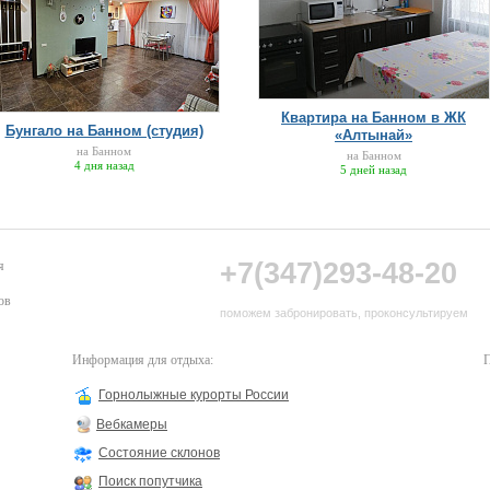
Квартира на Банном в ЖК
Бунгало на Банном (студия)
«Алтынай»
на Банном
на Банном
4 дня назад
5 дней назад
+7(347)293-48-20
я
ов
поможем забронировать, проконсультируем
Информация для отдыха:
П
Горнолыжные курорты России
Вебкамеры
Состояние склонов
Поиск попутчика