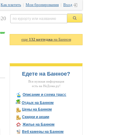
|
Как платить
|
Мои бронирования
|
Вход
-20
ние
еще
132 коттеджа
на Банном
Едете на Банное?
Вся нужная информация
есть на НеДома.ру!
Описание и схема трасс
Отдых на Банном
Цены на Банном
Скидки и акции
Жилье на Банном
Веб камеры на Банном