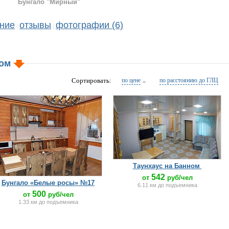
Бунгало "Мирный"
ние
отзывы
фотографии (6)
|
|
ном
Сортировать:
по цене
по расстоянию до ГЛЦ
Таунхаус на Банном
542
от
руб/чел
Бунгало «Белые росы» №17
6.11 км до подъемника
500
от
руб/чел
1.33 км до подъемника