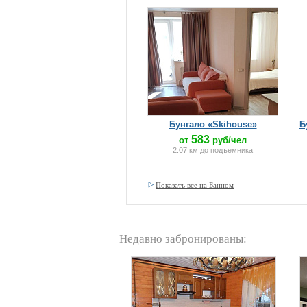
Бунгало «Skihouse»
Б
583
от
руб/чел
2.07 км до подъемника
Показать все на Банном
Недавно забронированы: