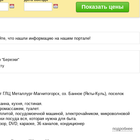
йте, что нашли информацию на нашем портале!
о "Березки"
ату
 ГЛЦ Металлург-Магнитогорск, оз. Банное (Якты-Куль), поселок
нна, кухня, гостиная.
дромассажем, туалет.
плитой, посудомоечной машиной, электрочайником, микроволновой
ки посуда вся, которая нужна для быта.
изор, DVD, караоке, 36 каналов, кондиционер
мн. - двухместная кровать, 2 комн. - раскладной большой диван,
подробнее
2000*180*60 (доп.место за отдельную плату).