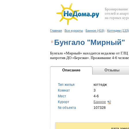
Бронирование
отелей и апар
на горных кур
Главная
/
Все курорты
/
Банное (419)
/
Коттеджи (133)
Бунгало "Мирный"
Бунгало «Мирный» находится недалеко от ГЛЦ М
напротив ДО «Березки». Проживание 4-6 человек
Описание
Отзыв
Тип жилья
коттедж
Комнат
3
Мест
4-6
Курорт
Банное
№ объекта
107328
дата заез