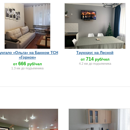
унгало «Ольга» на Банном ТСН
Таунхаус на Лесной
«Горное»
714
от
руб/чел
666
от
руб/чел
4.2 км до подъемника
1.3 км до подъемника