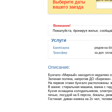
Выберите даты
вашего заезда
Внимание!
Пожалуйста, бронируя жилье, сообща
Услуги
Баня/сауна
рядом на б/
Трансфер
за доп. опл
Описание:
Бунгало «Мирный» находится недалеко от
Зеленая поляна, напротив ДО «Березки».
На первом этаже бунгало расположены: ва
В ванне: стиральная машина, ванна с ги
Кухня оснащена холодильником, электро
печью, посудой на 6 персон, бокалы, рюм
Гостиная: диван книжка на 2х чел, телев
На втором этаже бунгало 2 спальни: 1 ко
телевизор, DVD, надувной матрац размер 