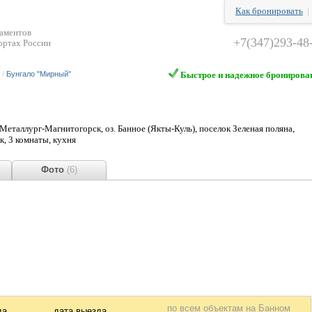
Как бронировать
таментов
+7(347)293-48
ортах России
/
Бунгало "Мирный"
Быстрое и надежное бронирова
еталлург-Магнитогорск, оз. Банное (Якты-Куль), поселок Зеленая поляна,
, 3 комнаты, кухня
ы
Фото
(6)
по всем объектам
на Банном
да
дата выезда