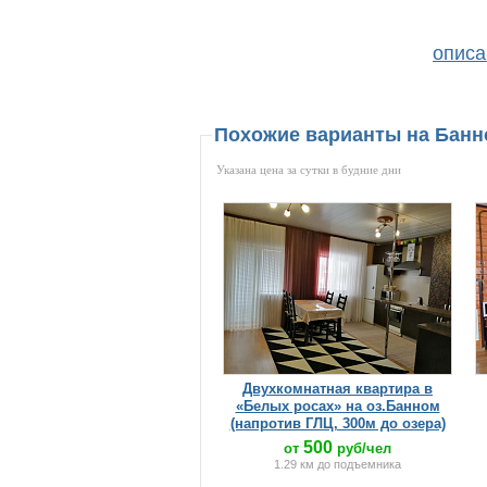
описа
Похожие варианты на Бан
Указана цена за сутки в будние дни
Двухкомнатная квартира в
«Белых росах» на оз.Банном
(напротив ГЛЦ, 300м до озера)
500
от
руб/чел
1.29 км до подъемника