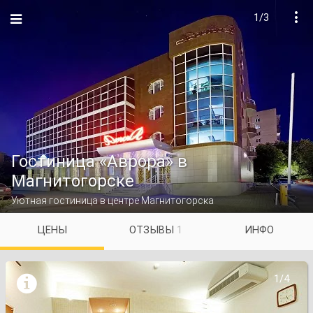
1/3

Гостиница «Аврора» в
Магнитогорске
Уютная гостиница в центре Магнитогорска
ЦЕНЫ
ОТЗЫВЫ
1
ИНФО

1/4