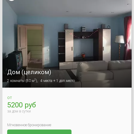
Дом (целиком)
2
2
комнаты
(
80 м
),
4
места +
1
доп.место
от
5200 руб
за дом в сутки
Мгновенное бронирование