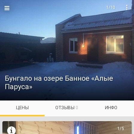
1/10

Бунгало на озере Банное «Алые
Паруса»
ЦЕНЫ
ОТЗЫВЫ
0
ИНФО

1/5