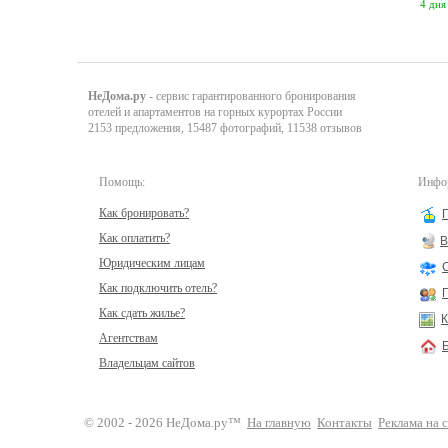
4 дня
НеДома.ру
- сервис гарантированного бронирования
отелей и апартаментов на горных курортах России
2153 предложения, 15487 фотографий, 11538 отзывов
Помощь:
Инфор
Как бронировать?
Как оплатить?
В
Юридическим лицам
Как подключить отель?
Как сдать жилье?
К
Агентствам
Владельцам сайтов
© 2002 - 2026 НеДома.ру™
На главную
Контакты
Реклама на 