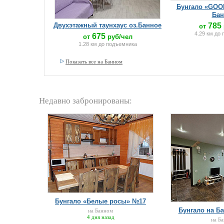
Бунгало «GOO
Бан
Двухэтажный таунхаус оз.Банное
785
от
4.29 км до
675
от
руб/чел
1.28 км до подъемника
Показать все на Банном
Недавно забронированы:
Бунгало «Белые росы» №17
Бунгало на Ба
на Банном
4 дня назад
на Б