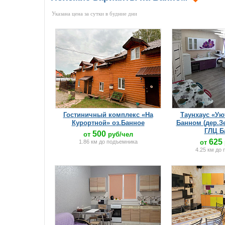
Указана цена за сутки в будние дни
Гостиничный комплекс «На
Таунхаус «Ую
Курортной» оз.Банное
Банном (дер.З
ГЛЦ Б
500
от
руб/чел
625
1.86 км до подъемника
от
4.25 км до