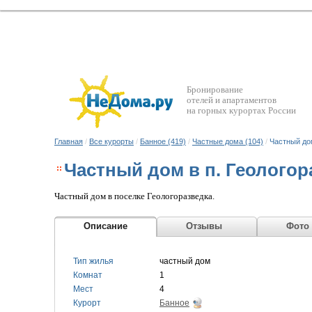
Бронирование
отелей и апартаментов
на горных курортах России
Главная
/
Все курорты
/
Банное (419)
/
Частные дома (104)
/
Частный дом
Частный дом в п. Геологор
Частный дом в поселке Геологоразведка.
Описание
Отзывы
Фото
Тип жилья
частный дом
Комнат
1
Мест
4
Курорт
Банное