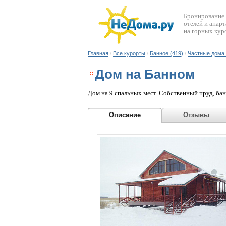
Бронирование
отелей и апар
на горных кур
Главная
/
Все курорты
/
Банное (419)
/
Частные дома 
Дом на Банном
Дом на 9 спальных мест. Собственный пруд, бан
Описание
Отзыв