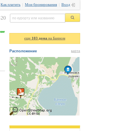
|
Как платить
|
Мои бронирования
|
Вход
-20
ние
еще
103 дома
на Банном
Расположение
карта