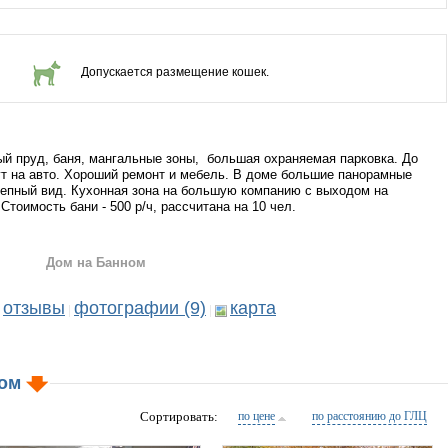
Допускается размещение кошек.
ый пруд, баня, мангальные зоны, большая охраняемая парковка. До
ут на авто. Хороший ремонт и мебель. В доме большие панорамные
лепный вид. Кухонная зона на большую компанию с выходом на
Стоимость бани - 500 р/ч, рассчитана на 10 чел.
Дом на Банном
отзывы
фотографии (9)
карта
|
|
ном
Сортировать:
по цене
по расстоянию до ГЛЦ