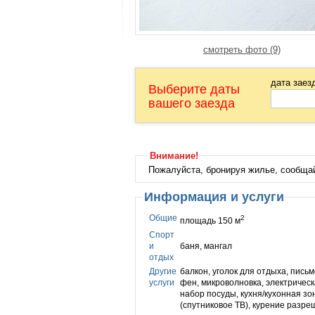
смотреть фото (9)
дата заез
Выберите даты
вашего заезда
Внимание!
Пожалуйста, бронируя жилье, сообща
Информация и услуги
Общие
2
площадь 150 м
Спорт
и
баня, мангал
отдых
Другие
балкон, уголок для отдыха, письм
услуги
фен, микроволновка, электрическ
набор посуды, кухня/кухонная зо
(cпутниковое ТВ), курение разр