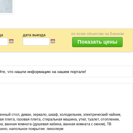
по всем объектам
на Банном
да
дата выезда
йте, что нашли информацию на нашем портале!
енный стол, диван, зеркало, шкаф, холодильник, электрический чайник,
ая плита, газовая плита, стиральная машина, утюг, туалет, отопление,
на, ванная комната (душевая кабина, ванная комната с окном), ТВ
ешено, напольное покрытие: линолеум