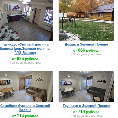
Таунхаус «Уютный дом» на
Домик в Зеленой Поляне
Банном (дер.Зеленая поляна,
666
от
руб/чел
ГЛЦ Банное)
4.95 км до подъемника
625
от
руб/чел
4.25 км до подъемника
Семейное бунгало в Зеленой
Таунхаус в Зеленой Поляне
Поляне
714
от
руб/чел
714
от
руб/чел
4.85 км до подъемника