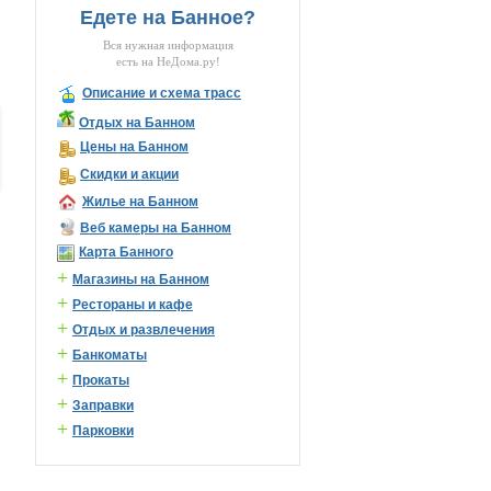
Едете на Банное?
Вся нужная информация
есть на НеДома.ру!
Описание и схема трасс
Отдых на Банном
Цены на Банном
Скидки и акции
Жилье на Банном
Веб камеры на Банном
Карта Банного
+
Магазины на Банном
+
Рестораны и кафе
+
Отдых и развлечения
+
Банкоматы
+
Прокаты
+
Заправки
+
Парковки