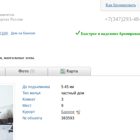
Как бронировать
таментов
+7(347)293-48
ортах России
(104)
/
Дом на Банном
Быстрое и надежное бронирова
я, мангальные зоны.
ы
Фото
(9)
Карта
До подъемника
5.45 км
Тип жилья
частный дом
Комнат
3
Мест
9
Курорт
Банное
№ объекта
383593