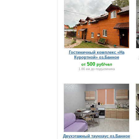
Гостиничный комплекс «На
Курортной» оз.Банное
500
от
руб/чел
1.86 км до подъемника
Двухэтажный таунхаус оз.Банное