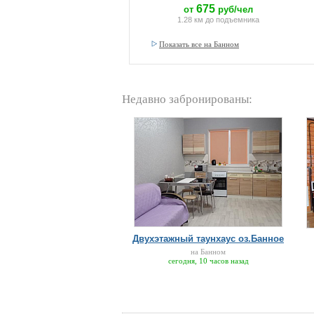
675
от
руб/чел
1.28 км до подъемника
Показать все на Банном
Недавно забронированы:
Двухэтажный таунхаус оз.Банное
на Банном
сегодня, 10 часов назад