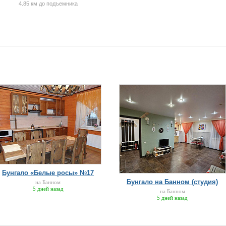
4.85 км до подъемника
Бунгало «Белые росы» №17
Бунгало на Банном (студия)
на Банном
5 дней назад
на Банном
5 дней назад