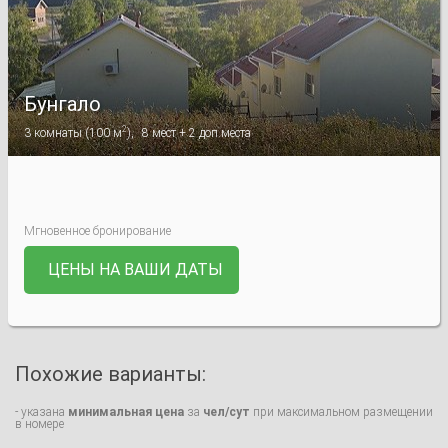
Бунгало
2
3
комнаты
(
100 м
),
8
мест +
2
доп.места
Мгновенное бронирование
ЦЕНЫ НА ВАШИ ДАТЫ
Похожие варианты:
- указана
минимальная цена
за
чел/сут
при максимальном размещении
в номере