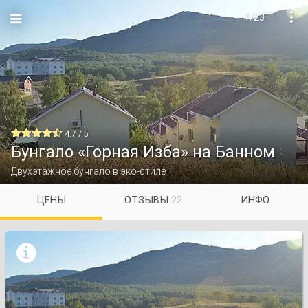
1/23


4.7 / 5
Бунгало «Горная Изба» на Банном
Двухэтажное бунгало в эко-стиле
ЦЕНЫ
ОТЗЫВЫ
22
ИНФО
