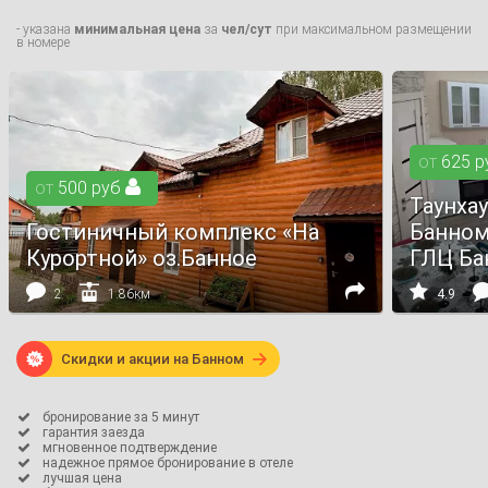
- указана
минимальная цена
за
чел/сут
при максимальном размещении
в номере
от
625
р
от
500
руб

Таунха
Гостиничный комплекс «На
Банном
Курортной» оз.Банное
ГЛЦ Ба




2
1.86км
4.9

Скидки и акции на Банном

бронирование за 5 минут

гарантия заезда

мгновенное подтверждение

надежное прямое бронирование в отеле

лучшая цена
