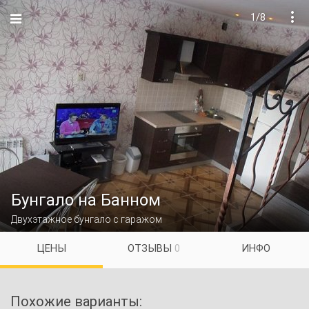
1/8

Бунгало на Банном
Двухэтажное бунгало с гаражом
ЦЕНЫ
ОТЗЫВЫ
0
ИНФО
Похожие варианты: