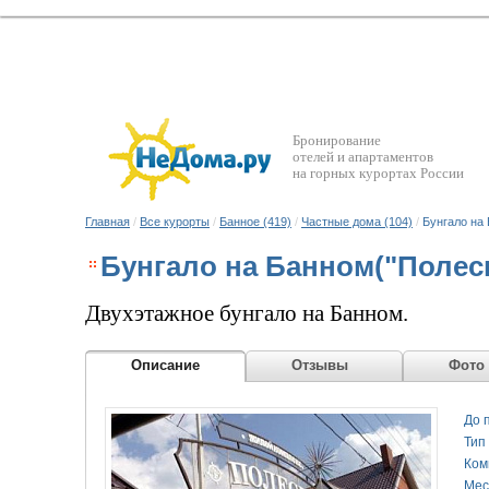
Бронирование
отелей и апартаментов
на горных курортах России
Главная
/
Все курорты
/
Банное (419)
/
Частные дома (104)
/
Бунгало на
Бунгало на Банном("Полес
Двухэтажное бунгало на Банном.
Описание
Отзывы
Фото
До 
Тип
Ком
Мес