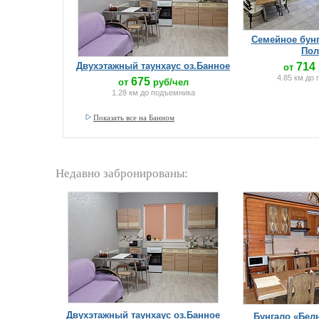
Семейное бунг
Пол
Двухэтажный таунхаус оз.Банное
714
от
4.85 км до
675
от
руб/чел
1.28 км до подъемника
Показать все на Банном
Недавно забронированы:
Двухэтажный таунхаус оз.Банное
Бунгало «Бел