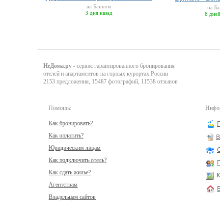
на Банном
на Б
3 дня назад
8 дней
НеДома.ру
- сервис гарантированного бронирования
отелей и апартаментов на горных курортах России
2153 предложения, 15487 фотографий, 11538 отзывов
Помощь:
Инфор
Как бронировать?
Как оплатить?
В
Юридическим лицам
Как подключить отель?
Как сдать жилье?
К
Агентствам
Владельцам сайтов