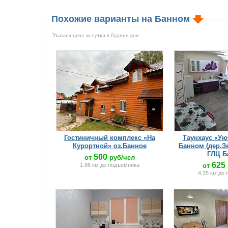
Желающие отдохнуть звоните!
Похожие варианты на Банном
Указана цена за сутки в будние дни
Гостиничный комплекс «На
Таунхаус «Ую
Курортной» оз.Банное
Банном (дер.З
ГЛЦ Б
500
от
руб/чел
625
1.86 км до подъемника
от
4.25 км до