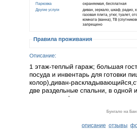
Парковка
охраняемая, бесплатная
Другие услуги
диван, зеркало, шкаф, радио, 
газовая плита, утюг, туалет, о
комната (ванна), ТВ (cпутнико
запрещено
Правила проживания
Описание:
1 этаж-теплый гараж; большая гост
посуда и инвентарь для готовки п
колор),диван-раскладывающийся,сто
две раздельные спальни, в одной 
кровать,шкаф для одежды с зеркал
раздельные кровати, трюмо с зерка
Бунгало на Бан
раковиной. Уютно, чисто. Перед до
мангальная зона.
описание
отзывы
фо
|
|