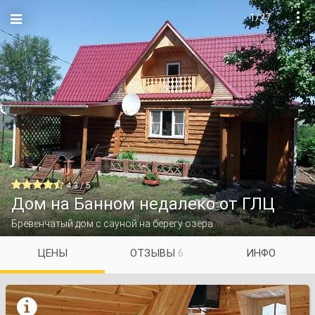
1/27


4.3 / 5
Дом на Банном недалеко от ГЛЦ
Бревенчатый дом с сауной на берегу озера
ЦЕНЫ
ОТЗЫВЫ
6
ИНФО
