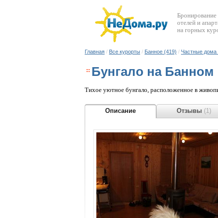
Бронирование
отелей и апар
на горных кур
Главная
/
Все курорты
/
Банное (419)
/
Частные дома 
Бунгало на Банном
Тихое уютное бунгало, расположенное в живоп
Описание
Отзывы
(1)