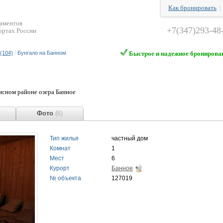
Как бронировать
таментов
+7(347)293-48
ортах России
(104)
/
Бунгало на Банном
Быстрое и надежное бронирова
исном районе озера Банное
Фото
(6)
Тип жилья
частный дом
Комнат
1
Мест
6
Курорт
Банное
№ объекта
127019