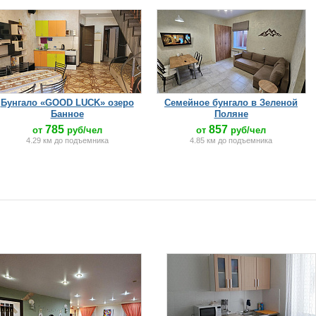
Бунгало «GOOD LUCK» озеро
Семейное бунгало в Зеленой
Банное
Поляне
785
857
от
руб/чел
от
руб/чел
4.29 км до подъемника
4.85 км до подъемника