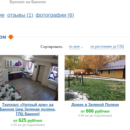
Бунгало на Банном
ие
отзывы (1)
фотографии (6)
|
|
ном
Сортировать:
по цене
по расстоянию до ГЛЦ
Таунхаус «Уютный дом» на
Домик в Зеленой Поляне
Банном (дер.Зеленая поляна,
666
от
руб/чел
ГЛЦ Банное)
4.95 км до подъемника
625
от
руб/чел
4.25 км до подъемника