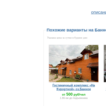
описан
Похожие варианты на Бан
Указана цена за сутки в будние дни
Гостиничный комплекс «На
Курортной» оз.Банное
500
от
руб/чел
1.86 км до подъемника