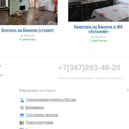
Квартира на Банном в ЖК
Бунгало на Банном (студия)
«Алтынай»
на Банном
на Банном
4 дня назад
5 дней назад
+7(347)293-48-20
я
ов
поможем забронировать, проконсультируем
Информация для отдыха:
П
Горнолыжные курорты России
Вебкамеры
Состояние склонов
Поиск попутчика