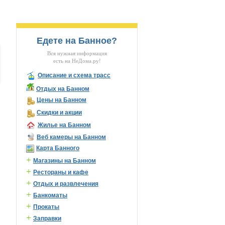
Едете на Банное?
Вся нужная информация
есть на НеДома.ру!
Описание и схема трасс
Отдых на Банном
Цены на Банном
Скидки и акции
Жилье на Банном
Веб камеры на Банном
Карта Банного
+
Магазины на Банном
+
Рестораны и кафе
+
Отдых и развлечения
+
Банкоматы
+
Прокаты
+
Заправки