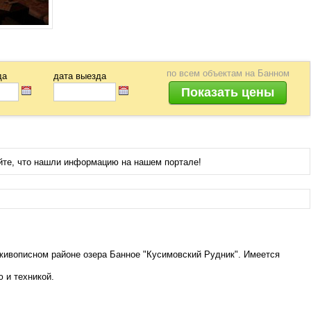
по всем объектам
на Банном
да
дата выезда
йте, что нашли информацию на нашем портале!
живописном районе озера Банное "Кусимовский Рудник". Имеется
 и техникой.