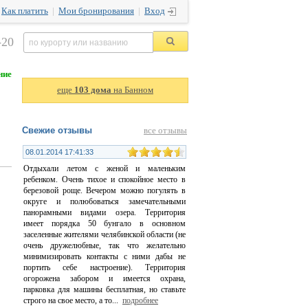
|
Как платить
|
Мои бронирования
|
Вход
-20
ние
еще
103 дома
на Банном
Свежие отзывы
все отзывы
08.01.2014 17:41:33
Отдыхали летом с женой и маленьким
ребенком. Очень тихое и спокойное место в
березовой роще. Вечером можно погулять в
округе и полюбоваться замечательными
панорамными видами озера. Территория
имеет порядка 50 бунгало в основном
заселенные жителями челябинской области (не
очень дружелюбные, так что желательно
минимизировать контакты с ними дабы не
портить себе настроение). Территория
огорожена забором и имеется охрана,
парковка для машины бесплатная, но ставьте
строго на свое место, а то
...
подробнее