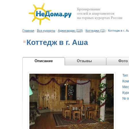
Бронирование
отелей и апартаментов
на горных курортах России
Главная
/
Все курорты
/
Аджигардак (118)
/
Коттеджи (11)
/
Коттедж в г. 
Коттедж в г. Аша
Описание
Отзывы
Фото
Тип
Ком
Мес
Кур
№ о