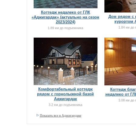
Коттедж недалеко от ГЛК
Дом рядом с
«Аджигардак» (актуально на сезон
курортом 
2023/2024)
1.84 км до
1.89 км до подъемника
Комфортабельный коттедж
Коттедж бла
рядом с горнолыжной базой
недалеко от ГЛ
Аджигардак
3.08 км до
3.2 км до подъемника
Показать все в Аджигардаке