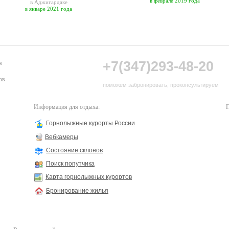
в феврале 2019 года
в Аджигардаке
в январе 2021 года
+7(347)293-48-20
я
ов
поможем забронировать, проконсультируем
Информация для отдыха:
П
Горнолыжные курорты России
Вебкамеры
Состояние склонов
Поиск попутчика
Карта горнолыжных курортов
Бронирование жилья