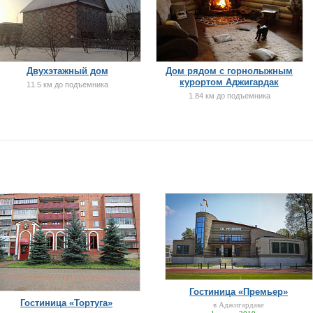
Двухэтажный дом
Дом рядом с горнолыжным
курортом Аджигардак
11.5 км до подъемника
1.84 км до подъемника
Гостиница «Премьер»
Гостиница «Тортуга»
в Аджигардаке