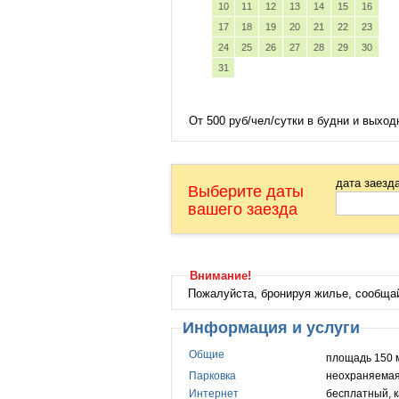
10
11
12
13
14
15
16
17
18
19
20
21
22
23
24
25
26
27
28
29
30
31
От 500 руб/чел/сутки в будни и выход
дата заезд
Выберите даты
вашего заезда
Внимание!
Пожалуйста, бронируя жилье, сообща
Информация и услуги
Общие
площадь 150 
Парковка
неохраняемая
Интернет
бесплатный, 