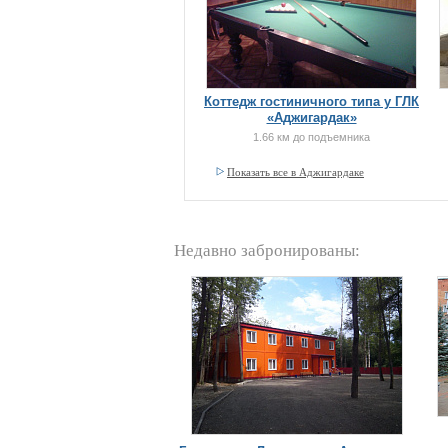
Коттедж гостиничного типа у ГЛК
«Аджигардак»
1.66 км до подъемника
Показать все в Аджигардаке
Недавно забронированы: