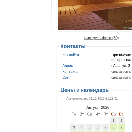
смотреть фото (30)
Контакты
Как найти
При въезде 
поворот нал
Адрес
г.Аша, ул. 
Контакты
связаться с
Сайт
связаться с
Цены и календарь
Актуальность: 01.12.2016 21:29:31
Август
2026
Пн
Вт
Ср
Чт
Пт
Сб
Вс
1
2
3
4
5
6
7
8
9