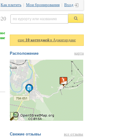
|
Как платить
|
Мои бронирования
|
Вход
-20
ное
ние
еще
10 коттеджей
в Аджигардаке
Расположение
карта
Свежие отзывы
все отзывы