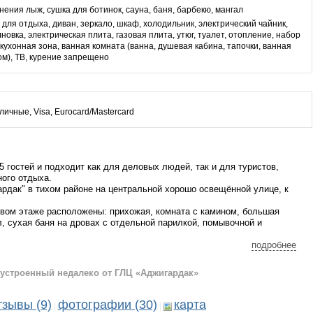
нения лыж, сушка для ботинок, сауна, баня, барбекю, мангал
к для отдыха, диван, зеркало, шкаф, холодильник, электрический чайник,
новка, электрическая плита, газовая плита, утюг, туалет, отопление, набор
/кухонная зона, ванная комната (ванна, душевая кабина, тапочки, ванная
ом), ТВ, курение запрещено
личные, Visa, Eurocard/Mastercard
 гостей и подходит как для деловых людей, так и для туристов,
ого отдыха.
ардак" в тихом районе на центральной хорошо освещённой улице, к
рвом этаже расположены: прихожая, комната с камином, большая
ел, сухая баня на дровах с отдельной парилкой, помывочной и
ы и общий холл.
подробнее
о отдыха: wi- fi, постельные принадлежности, посуда, г/х
ики. Большой двор с мангалом и стоянкой на 5 автомобилей.
оустроенный недалеко от ГЛЦ «Аджигардак»
тзывы (9)
фотографии (30)
карта
|
|