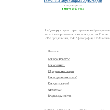
Гостиница «Лукоморье» Аджигардак
в Аджигардаке
в марте 2023 года
НеДома.ру
- сервис гарантированного бронировани
отелей и апартаментов на горных курортах России
2153 предложения, 15487 фотографий, 11538 отзыв
Помощь:
Как бронировать?
Как оплатить?
Юридическим лицам
Как подключить отель?
Как сдать жилье?
Агентствам
Владельцам сайтов