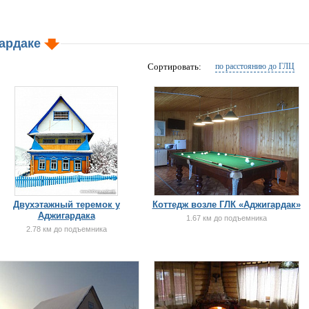
гардаке
Сортировать:
по расстоянию до ГЛЦ
Двухэтажный теремок у
Коттедж возле ГЛК «Аджигардак»
Аджигардака
1.67 км до подъемника
2.78 км до подъемника