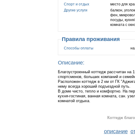
Спорт и отдых
место для хра
Другие услуги
балкон, уголо
фен, микровол
посуды, кухня
комната с окн
Правила проживания
Способы оплаты
на
Описание:
Благоустроенный коттедж рассчитан на 15
спортсменов, больших компаний и семейн
Расположен коттедж в 2 км от ГК "Аджиг
нему всегда хороший подъездной путь.
В доме чисто, тепло и комфортно. На пе
кухня-гостиная, ванная комната, сан. уз
комнатой отдыха.
На втором этаже три раздельные комнат
Имеется всё необходимое для полноценног
водоснабжение, дубовые и берёзовые вен
Коттедж благ
Звоните!
описание
о
|