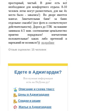
просторный, чистый. В доме есть всё
необходимое для комфортного отдыха. 8-10
человек легко могут разместиться, для нас 4х
места было - завались!) Во дворе имеется
мангал. Замечательная баня! за баню
отдельное спасибо! (все фото в соответствуют
действительности). Дорога до ГЛК на машине
занимала 4-5 мин. соотношение цена/качество
приятно порадовало! впечатления
положительные! каких либо претензий и
нареканий не возникло!))
подробнее
Отзыв оценили: 15 человек
Едете в Аджигардак?
Вся нужная информация
есть на НеДома.ру!
Описание и схема трасс
Цены в Аджигардаке
Скидки и акции
Жилье в Аджигардаке