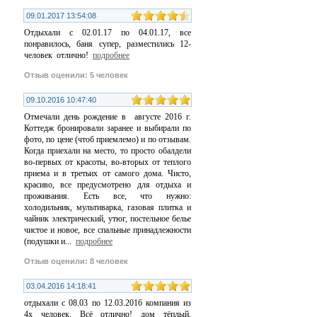
09.01.2017 13:54:08
Отдыхали с 02.01.17 по 04.01.17, все
понравилось, баня супер, разместились 12-
человек отлично!
подробнее
Отзыв оценили: 5 человек
09.10.2016 10:47:40
Отмечали день рождение в августе 2016 г.
Коттедж бронировали заранее и выбирали по
фото, по цене (чтоб приемлемо) и по отзывам.
Когда приехали на место, то просто обалдели
во-первых от красоты, во-вторых от теплого
приема и в третьих от самого дома. Чисто,
красиво, все предусмотрено для отдыха и
проживания. Есть все, что нужно:
холодильник, мультиварка, газовая плитка и
чайник электрический, утюг, постельное белье
чистое и новое, все спальные принадлежности
(подушки и
...
подробнее
Отзыв оценили: 8 человек
03.04.2016 14:18:41
отдыхали с 08.03 по 12.03.2016 компания из
4х человек. Всё отлично! дом тёплый,