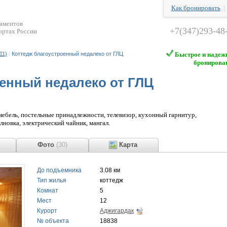
Как бронировать
таментов
+7(347)293-48
ортах России
11)
/
Коттедж благоустроенный недалеко от ГЛЦ
Быстрое и надеж
бронирова
енный недалеко от ГЛЦ
мебель, постельные принадлежности, телевизор, кухонный гарнитур,
лновка, электрический чайник, мангал.
Фото
(30)
Карта
До подъемника
3.08 км
Тип жилья
коттедж
Комнат
5
Мест
12
Курорт
Аджигардак
№ объекта
18838