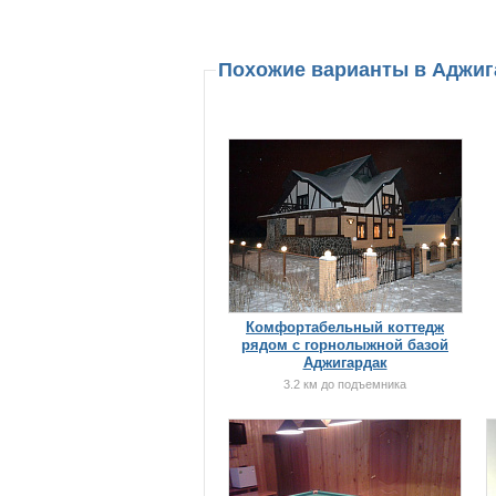
Похожие варианты в Аджи
Комфортабельный коттедж
рядом с горнолыжной базой
Аджигардак
3.2 км до подъемника