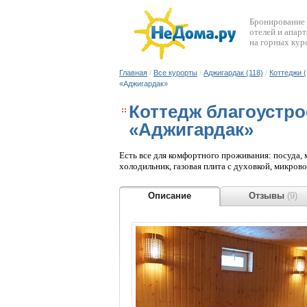
Бронирование
отелей и апар
на горных кур
Главная
/
Все курорты
/
Аджигардак (118)
/
Коттеджи (
«Аджигардак»
Коттедж благоустро
«Аджигардак»
Есть все для комфортного проживания: посуда, 
холодильник, газовая плита с духовкой, микрово
Описание
Отзывы
(9)