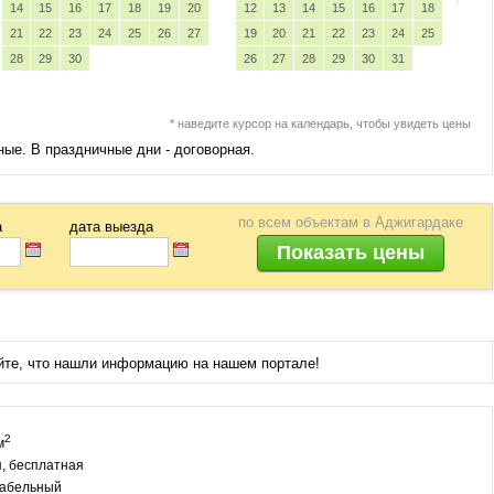
14
15
16
17
18
19
20
12
13
14
15
16
17
18
21
22
23
24
25
26
27
19
20
21
22
23
24
25
28
29
30
26
27
28
29
30
31
* наведите курсор на календарь, чтобы увидеть цены
ные. В праздничные дни - договорная.
по всем объектам
в Аджигардаке
а
дата выезда
йте, что нашли информацию на нашем портале!
2
м
, бесплатная
кабельный