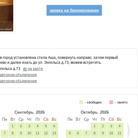
заявка на бронирование
в город установлена стела Аша, повернуть направо, затем первый
ево и далее ехать до ул. Энгельса д.73, можем встретить.
Энгельса д.73
на карте
 автором объявления
 автором объявления
- свободно
- занято
Сентябрь
2026
Октябрь
2026
Пн
Вт
Ср
Чт
Пт
Сб
Вс
Пн
Вт
Ср
Чт
Пт
Сб
Вс
1
2
3
4
5
6
1
2
3
4
7
8
9
10
11
12
13
5
6
7
8
9
10
11