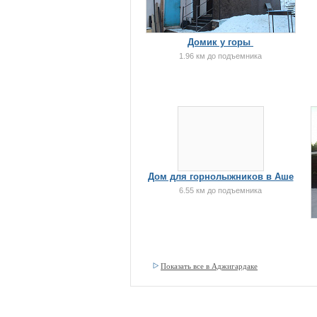
Домик у горы
1.96 км до подъемника
Дом для горнолыжников в Аше
6.55 км до подъемника
Показать все в Аджигардаке