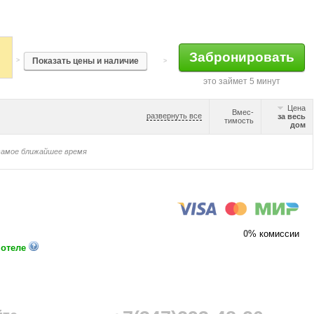
>
>
это займет 5 минут
Цена
Вмес-
развернуть все
за весь
тимость
дом
самое ближайшее время
0
% комиссии
 отеле