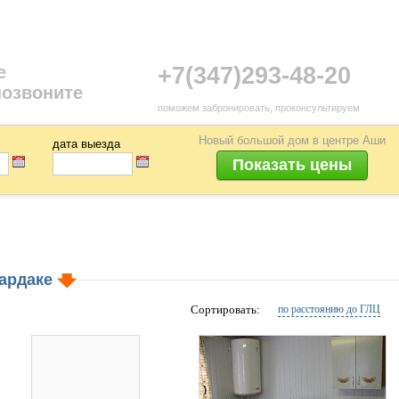
е
+7(347)293-48-20
позвоните
поможем забронировать, проконсультируем
Новый большой дом в центре Аши
дата выезда
гардаке
Сортировать:
по расстоянию до ГЛЦ