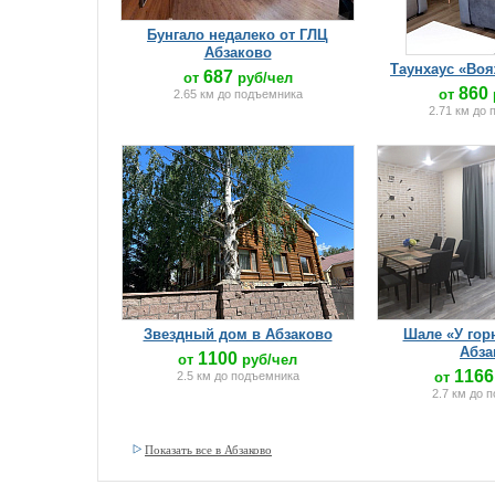
Бунгало недалеко от ГЛЦ
Абзаково
Таунхаус «Воя
687
от
руб/чел
860
от
2.65 км до подъемника
2.71 км до
Звездный дом в Абзаково
Шале «У гор
Абза
1100
от
руб/чел
1166
2.5 км до подъемника
от
2.7 км до 
Показать все в Абзаково