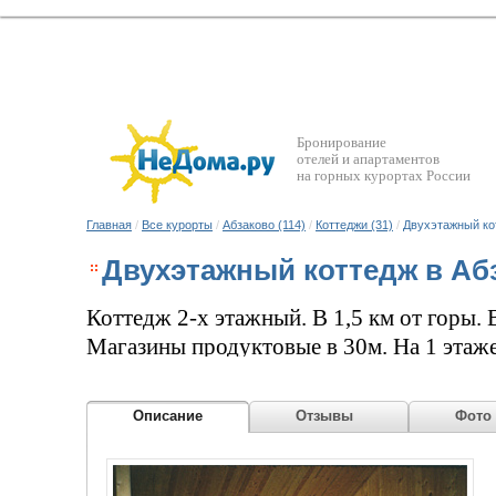
Бронирование
отелей и апартаментов
на горных курортах России
Главная
/
Все курорты
/
Абзаково (114)
/
Коттеджи (31)
/
Двухэтажный ко
Двухэтажный коттедж в Аб
Коттедж 2-х этажный. В 1,5 км от горы. В
Магазины продуктовые в 30м. На 1 этаже:
огромный стол. Ванная, туалет. Большая
от мягких уголков + 2 раскладывающихся
Описание
Отзывы
Фото
телевидение. Ещё три комнаты, все разде
полуторки. Вторая: раскладывающийся ди
расклад, в третьей двухспальная кровать.