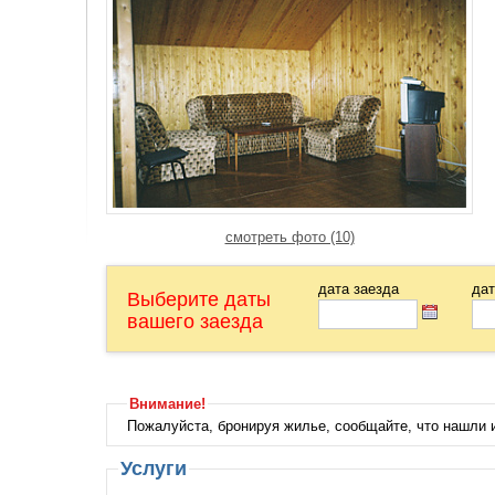
отдыха из мягкого уголка, телевизор, тел
умывальник. Комнат : 3 раздельные. В 
уголок: диван и 2 кресла расклад., столи
расклад. уголок из дивана и 2 расклад. к
стол, мягкий расклад. уголок из дивана и 
полуторки. Всё на 2 этаже отделано евро
раздельных комнат: 7. Спальных мест: м
регулируемое.
смотреть фото (10)
дата заезда
дат
Выберите даты
вашего заезда
Внимание!
Пожалуйста, бронируя жилье, сообщайте, что нашли
Услуги