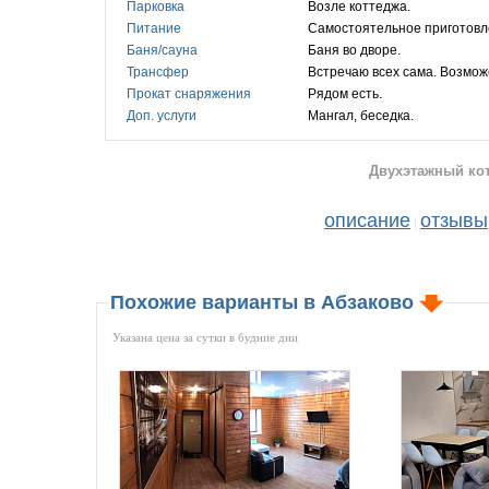
Парковка
Возле коттеджа.
Питание
Самостоятельное приготовл
Баня/сауна
Баня во дворе.
Трансфер
Встречаю в
Прокат снаряжения
Рядом есть.
Доп. услуги
Мангал, беседка.
Двухэтажный кот
описание
отзывы
|
Похожие варианты в Абзаково
Указана цена за сутки в будние дни