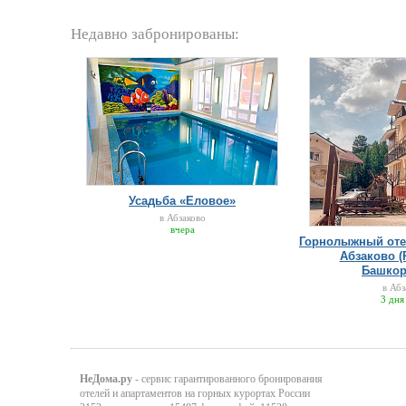
Недавно забронированы:
Усадьба «Еловое»
в Абзаково
вчера
Горнолыжный оте
Абзаково (
Башкор
в Абз
3 дня
НеДома.ру
- сервис гарантированного бронирования
отелей и апартаментов на горных курортах России