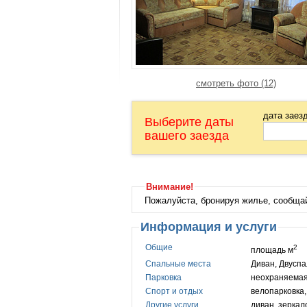
смотреть фото (12)
дата заез
Выберите даты
вашего заезда
Внимание!
Пожалуйста, бронируя жилье, сообща
Информация и услуги
Общие
2
площадь м
Спальные места
Диван, Двуспа
Парковка
неохраняемая
Спорт и отдых
велопарковка,
Другие услуги
диван, зеркал