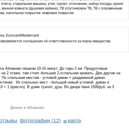
 плита, стиральная машина, утюг, туалет, отопление, набор посуды, кухня/
, ванная комната (душевая кабина), ТВ (cпутниковое ТВ, ТВ с плазменным
м), напольное покрытие: ковровое покрытие
sa, Eurocard/Mastercard
оформляется соглашение об ответственности за порчу имущества
ха Абзаково пешком 10-15 минут. До горы 2 км. Продуктовые
на 2 этаже, там стоит большая 2-хспальная кровать. Две другие на
 По спальным местам - угловой диван + раздвижной диван.
гостиная. Из спальных мест - большой новый угловой диван и
+ 1 (кресло). В доме туалет, душ. Во дворе баня 1500руб. за 3
Домик в Абзаково
отзывы
фотографии (12)
карта
|
|