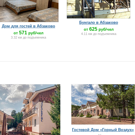
Бунгало в Абзаково
Дом для гостей в Абзаково
625
от
руб/чел
571
от
руб/чел
4.11 км до подъемника
3.32 км до подъемника
Гостевой Дом «Горный Воздух»