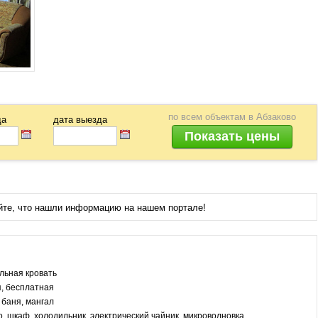
по всем объектам
в Абзаково
да
дата выезда
йте, что нашли информацию на нашем портале!
льная кровать
, бесплатная
 баня, мангал
о, шкаф, холодильник, электрический чайник, микроволновка,