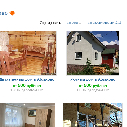
ково
Сортировать:
по цене
по расстоянию до ГЛЦ
Двухэтажный дом в Абзаково
Уютный дом в Абзаково
500
500
от
руб/чел
от
руб/чел
4.08 км до подъемника
4.15 км до подъемника