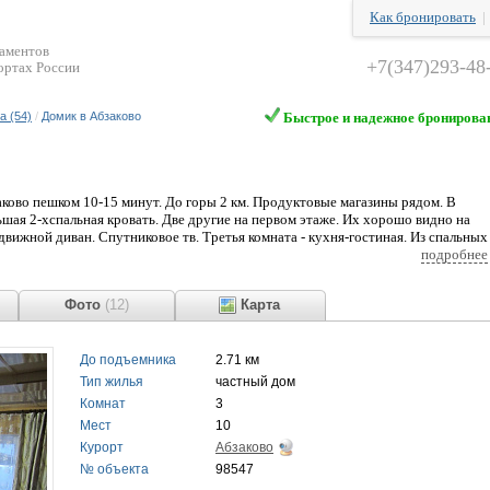
Как бронировать
таментов
+7(347)293-48
ортах России
а (54)
/
Домик в Абзаково
Быстрое и надежное бронирова
аково пешком 10-15 минут. До горы 2 км. Продуктовые магазины рядом. В
льшая 2-хспальная кровать. Две другие на первом этаже. Их хорошо видно на
движной диван. Спутниковое тв. Третья комната - кухня-гостиная. Из спальных
иван. Итого спальных мест: 10 + 1 (кресло). В доме туалет, душ. Во дворе
подробнее
вки авто.
ы
Фото
(12)
Карта
До подъемника
2.71 км
Тип жилья
частный дом
Комнат
3
Мест
10
Курорт
Абзаково
№ объекта
98547