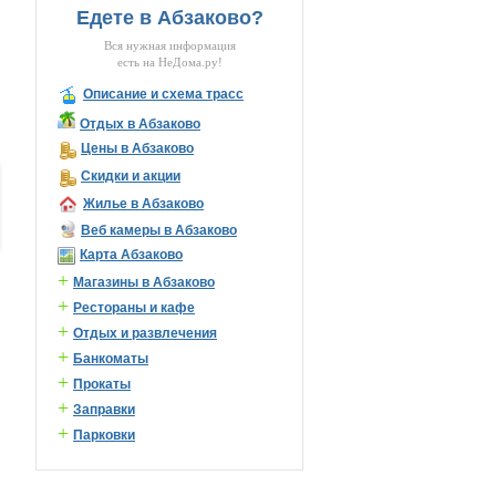
Едете в Абзаково?
Вся нужная информация
есть на НеДома.ру!
Описание и схема трасс
Отдых в Абзаково
Цены в Абзаково
Скидки и акции
Жилье в Абзаково
Веб камеры в Абзаково
Карта Абзаково
+
Магазины в Абзаково
+
Рестораны и кафе
+
Отдых и развлечения
+
Банкоматы
+
Прокаты
+
Заправки
+
Парковки