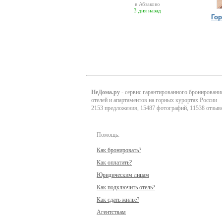
в Абзаково
3 дня назад
Го
НеДома.ру
- сервис гарантированного бронировани
отелей и апартаментов на горных курортах России
2153 предложения, 15487 фотографий, 11538 отзыв
Помощь:
Как бронировать?
Как оплатить?
Юридическим лицам
Как подключить отель?
Как сдать жилье?
Агентствам