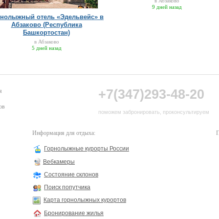
в Абзаково
9 дней назад
рнолыжный отель «Эдельвейс» в
Абзаково (Республика
Башкортостан)
в Абзаково
5 дней назад
+7(347)293-48-20
я
ов
поможем забронировать, проконсультируем
Информация для отдыха:
П
Горнолыжные курорты России
Вебкамеры
Состояние склонов
Поиск попутчика
Карта горнолыжных курортов
Бронирование жилья