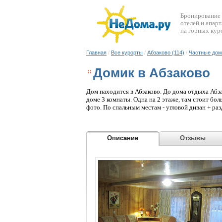
Бронирование
отелей и апар
на горных кур
Главная
/
Все курорты
/
Абзаково (114)
/
Частные дом
Домик в Абзаково
Дом находится в Абзаково. До дома отдыха Абз
доме 3 комнаты. Одна на 2 этаже, там стоит бо
фото. По спальным местам - угловой диван + раз
мест - большой новый угловой диван и обычный д
баня 1500руб. за 3 часа; мангал, место для парко
Описание
Отзыв