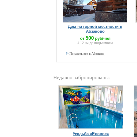
Дом на горной местности в
Абзаково
500
от
руб/чел
4.12 км до подъемника
Показать все в Абзаково
Недавно забронированы:
Усадьба «Еловое»