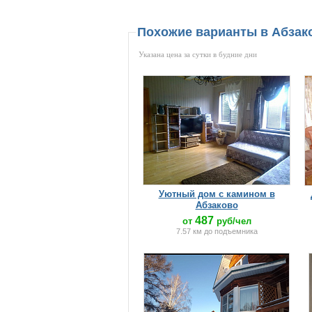
Похожие варианты в Абза
Указана цена за сутки в будние дни
Уютный дом с камином в
Абзаково
487
от
руб/чел
7.57 км до подъемника