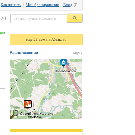
|
Как платить
|
Мои бронирования
|
Вход
-20
ние
еще
53 дома
в Абзаково
Расположение
карта