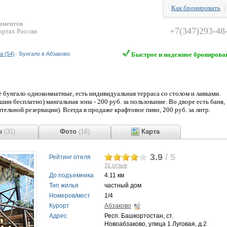
Как бронировать
таментов
+7(347)293-48
ортах России
а (54)
/
Бунгало в Абзаково
Быстрое и надежное бронирова
е бунгало однокомнатные, есть индивидуальная терраса со столом и лавками.
н бесплатно) мангальная зона - 200 руб. за пользование. Во дворе есть баня,
ительной резервации). Всегда в продаже крафтовое пиво, 200 руб. за литр.
ы
(31)
Фото
(16)
Карта
3.9
/ 5
Рейтинг отеля
31
отзыв
До подъемника
4.11 км
Тип жилья
частный дом
Номеров/мест
1/4
Курорт
Абзаково
Адрес
Респ. Башкортостан, ст.
Новоабзаково, улица 1 Луговая, д.2