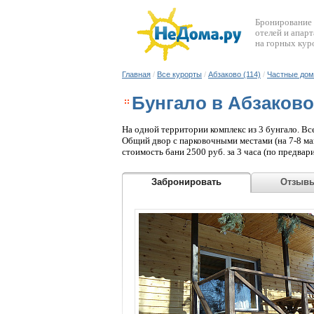
Бронирование
отелей и апар
на горных кур
Главная
/
Все курорты
/
Абзаково (114)
/
Частные дом
Бунгало в Абзаково
На одной территории комплекс из 3 бунгало. Вс
Общий двор с парковочными местами (на 7-8 маши
стоимость бани 2500 руб. за 3 часа (по предвар
Забронировать
Отзыв