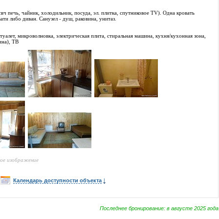
вч печь, чайник, холодильник, посуда, эл. плитка, спутниковое TV). Одна кровать
ати либо диван. Санузел - душ, раковина, унитаз.
туалет, микроволновка, электрическая плита, стиральная машина, кухня/кухонная зона,
ина), ТВ
ное изображение
Календарь доступности объекта
Последнее бронирование: в августе 2025 года