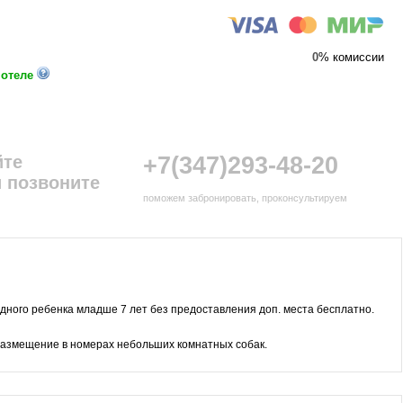
0
% комиссии
 отеле
йте
+7(347)293-48-20
 позвоните
поможем забронировать, проконсультируем
ного ребенка младше 7 лет без предоставления доп. места бесплатно.
размещение в номерах небольших комнатных собак.