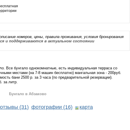
бесплатная
территории
описание номеров, цены, правила проживания, условия бронирования
я и поддерживаются в актуальном состоянии
ало. Все бунгало однокомнатные, есть индивидуальная терраса со
чными местами (на 7-8 машин бесплатно) мангальная зона - 200руб.
мость бани 2500 р. за 3 часа (по предварительной резервации).
. за литр.
Бунгало в Абзаково
отзывы (31)
фотографии (16)
карта
|
|