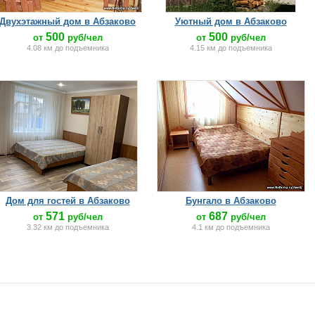
Двухэтажный дом в Абзаково
Уютный дом в Абзаково
500
500
от
руб/чел
от
руб/чел
4.08 км до подъемника
4.15 км до подъемника
Дом для гостей в Абзаково
Бунгало в Абзаково
571
687
от
руб/чел
от
руб/чел
3.32 км до подъемника
4.1 км до подъемника