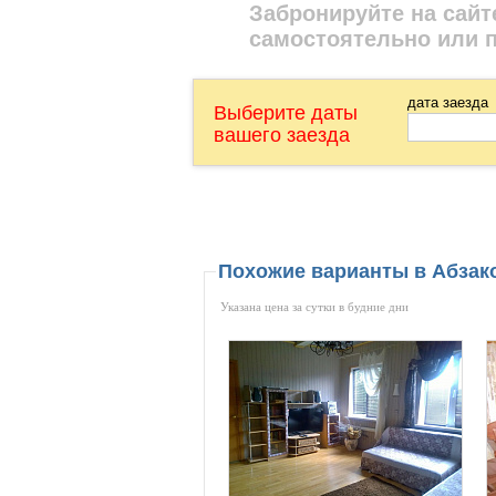
Забронируйте на сайт
самостоятельно или 
дата заезда
Выберите даты
вашего заезда
Похожие варианты в Абза
Указана цена за сутки в будние дни