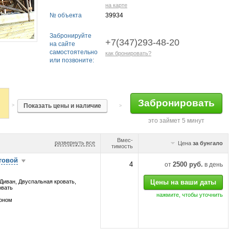
на карте
№ объекта
39934
Забронируйте
+7(347)293-48-20
на сайте
самостоятельно
как бронировать?
или позвоните:
>
>
это займет 5 минут
Вмес-
развернуть все
Цена
за бунгало
тимость
говой
4
2500 руб.
от
в день
Диван, Двуспальная кровать,
овать
нажмите, чтобы уточнить
коном