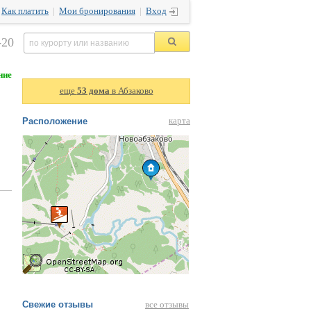
|
Как платить
|
Мои бронирования
|
Вход
-20
ние
еще
53 дома
в Абзаково
Расположение
карта
Свежие отзывы
все отзывы