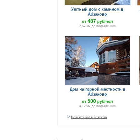
Уютный дом с камином в
Абзаково
487
от
руб/чел
7.57 км до подъемника
Дом на горной местности в
Абзаково
500
от
руб/чел
4.12 км до подъемника
Показать все в Абзаково