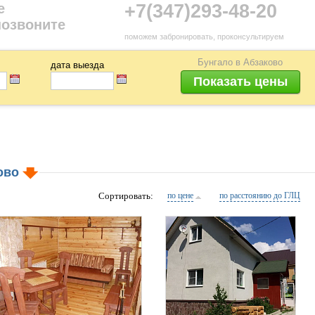
е
+7(347)293-48-20
позвоните
поможем забронировать, проконсультируем
Бунгало в Абзаково
дата выезда
ково
Сортировать:
по цене
по расстоянию до ГЛЦ