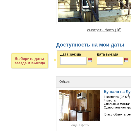
смотреть фото (16)
Доступность на мои даты
Дата заезда
Дата выезда
Выберите даты
заезда и выезда
Объект
Бунгало на Лу
2
1 комната (28 м
)
4 места
Спальные места: 
Односпальная кр
Класс объекта: э
еще 7 фото