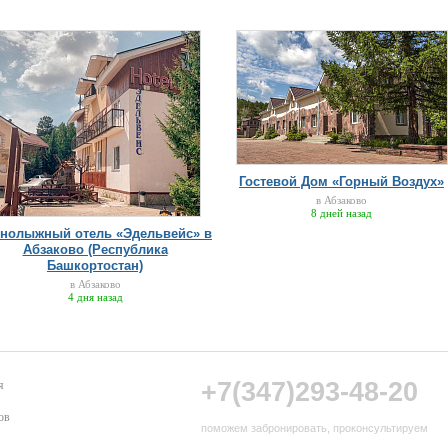
Гостевой Дом «Горный Воздух»
в Абзаково
8 дней назад
рнолыжный отель «Эдельвейс» в
Абзаково (Республика
Башкортостан)
в Абзаково
4 дня назад
+7(347)293-48-20
я
ов
поможем забронировать, проконсультируем