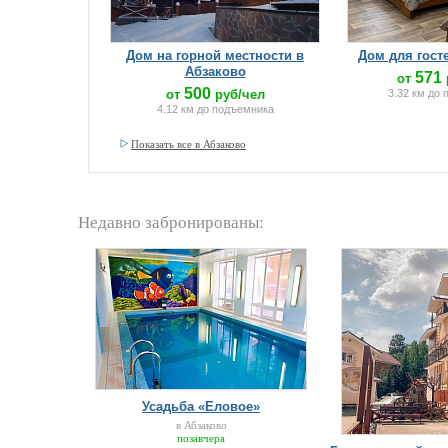
Дом на горной местности в
Дом для гост
Абзаково
571
от
500
от
руб/чел
3.32 км до
4.12 км до подъемника
Показать все в Абзаково
Недавно забронированы:
Усадьба «Еловое»
в Абзаково
позавчера