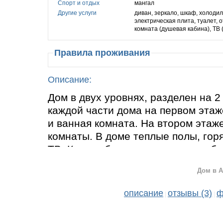
Спорт и отдых
мангал
Другие услуги
диван, зеркало, шкаф, холодил
электрическая плита, туалет, 
комната (душевая кабина), ТВ 
Правила проживания
Описание:
Дом в двух уровнях, разделен на 2
каждой части дома на первом этаж
и ванная комната. На втором этаж
комнаты. В доме теплые полы, гор
ТВ. Кухня оборудована всем необ
Полотенца, постельные принадлеж
Дом в А
дома огорожена, имеется беседка 
территории дома есть место для п
описание
отзывы (3)
ф
|
|