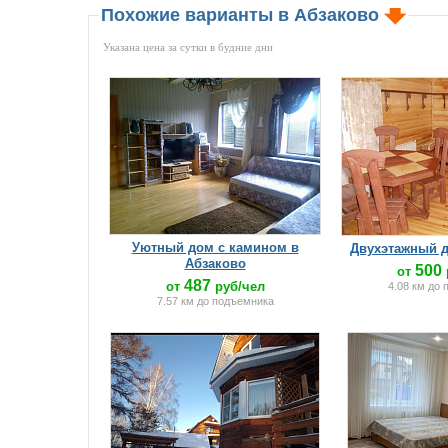
Похожие варианты в Абзаково
Указана цена за сутки в будние дни
Уютный дом с камином в
Двухэтажный д
Абзаково
500
от
487
от
руб/чел
4.08 км до
7.57 км до подъемника