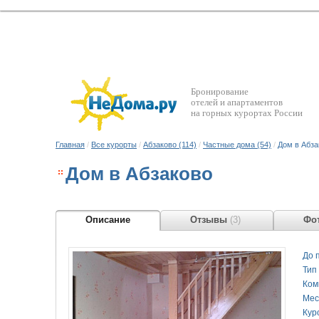
Бронирование
отелей и апартаментов
на горных курортах России
Главная
/
Все курорты
/
Абзаково (114)
/
Частные дома (54)
/
Дом в Абза
Дом в Абзаково
Описание
Отзывы
(3)
Фот
До 
Тип
Ком
Мес
Кур