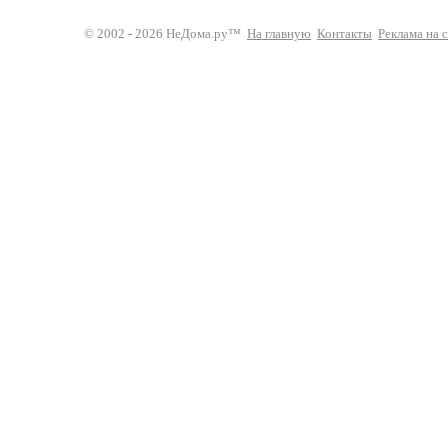
© 2002 - 2026 НеДома.ру™
На главную
Контакты
Реклама на 