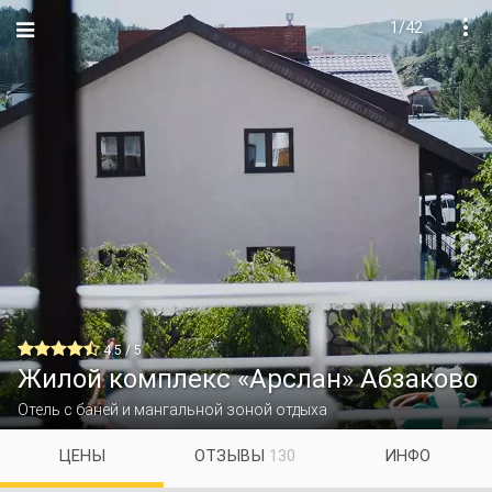
1/42


4.5 / 5
Жилой комплекс «Арслан» Абзаково
Отель с баней и мангальной зоной отдыха
ЦЕНЫ
ОТЗЫВЫ
130
ИНФО