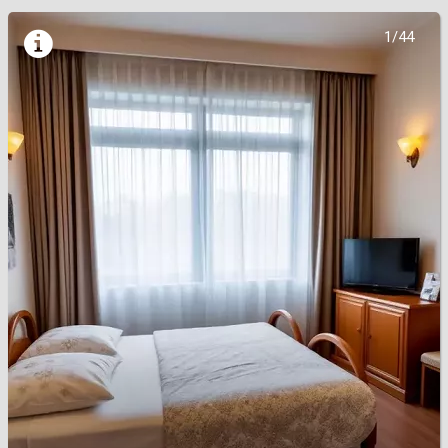

1/44