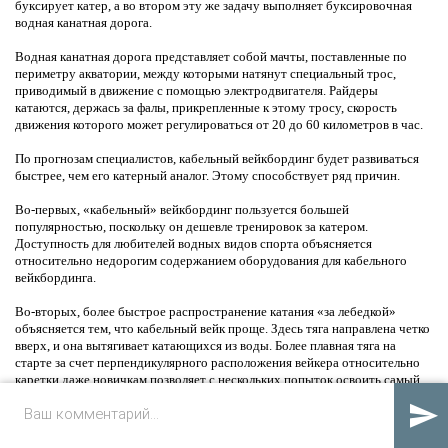
буксирует катер, а во втором эту же задачу выполняет буксировочная
водная канатная дорога.
Водная канатная дорога представляет собой мачты, поставленные по
периметру акватории, между которыми натянут специальный трос,
приводимый в движение с помощью электродвигателя. Райдеры
катаются, держась за фалы, прикрепленные к этому тросу, скорость
движения которого может регулироваться от 20 до 60 километров в час.
По прогнозам специалистов, кабельный вейкбординг будет развиваться
быстрее, чем его катерный аналог. Этому способствует ряд причин.
Во-первых, «кабельный» вейкбординг пользуется большей
популярностью, поскольку он дешевле тренировок за катером.
Доступность для любителей водных видов спорта объясняется
относительно недорогим содержанием оборудования для кабельного
вейкбординга.
Во-вторых, более быстрое распространение катания «за лебедкой»
объясняется тем, что кабельный вейк проще. Здесь тяга направлена четко
вверх, и она вытягивает катающихся из воды. Более плавная тяга на
старте за счет перпендикулярного расположения вейкера относительно
каретки даже новичкам позволяет с нескольких попыток освоить самый
сложный этап – старт.

В-третьих, такой вид экстремального отдыха отличается
экономичностью, а, значит, он представляет больший интерес для