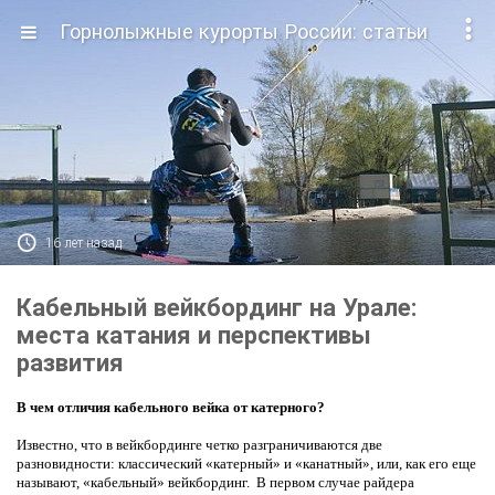

Горнолыжные курорты России: статьи

16 лет назад
Кабельный вейкбординг на Урале:
места катания и перспективы
развития
В чем отличия кабельного вейка от катерного?
Известно, что в вейкбординге четко разграничиваются две
разновидности: классический «катерный» и «канатный», или, как его еще
называют, «кабельный» вейкбординг. В первом случае райдера