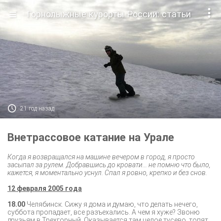

Горнолыжные курорты России: статьи

21 год назад
Внетрассовое катание на Урале
Когда я возвращался на машине вечером в город, я просто
засыпал за рулем. Добравшись до кровати... не помню что было,
кажется, я моментально уснул. Спал я ровно, крепко и без снов.
12 февраля 2005 года
18.00
Челябинск. Сижу я дома и думаю, что делать нечего,
суббота пропадает, все разъехались. А чем я хуже? Звоню
друзьям в Трехгорный. Оказывается там целое тусево, топят