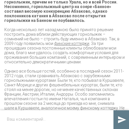
горнолыжек, причем не только Урала, но и всей России.
Несомненно, горнолыжный центр на озере «Банное»
составил весомую конкуренцию Абзаково, однако
поклонников катания в Абзаково после открытия
горнолыжки на Банном не поубавилось.
Когда несколько лет назад мною было принято решение
построить дома вблизи действующих горнолыжек –
сомнений не было – строить буду именно в Абзаково. Так, в
2009 году появились мои
финские коттеджи
. За три
прошедших сезона постоянные клиенты облюбовали мои
дома, благо мне удалось создать комфортные условия для
проживания больших компаний, с современным интерьером и
относительно демократичными ценами.
Однако все больше гостей, особенно в последний сезон 2011-
2012 года, стали сравнивать Абзаково с зарубежными
горнолыжными курортами. Были те, кто побывал в Куршавеле,
Санкт-Морице и других фешенебельных курортах, были те, кто
стоял на менее дорогих, но не менее качественных склонах
Франции, Австрии, Италии, Андорры. Особо запомнились
впечатления гостьи по имени Наталья, чья компания в
прошлом сезоне за 2 месяца до приезда ко мне, снимала
шале в Куршавеле, аналогичное моему финскому коттеджу. Не
буду приводить цены, которые она мне называла за
проживание, питание, катание и дополнительные услуги (сами

понимаете, не дешево), вспомню только самые
запоминающееся её отзывы: полное отсутствие постельного