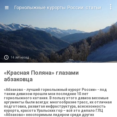

Горнолыжные курорты России: статьи

14 лет назад
«Красная Поляна» глазами
абзаковца
«Абзаково - лучший горнолыжный курорт России» - под
таким девизом прошли мои последние 10 лет
горнолыжного катания. В пользу этого девиза весомые
аргументы были всегда: многообразие трасс, их отличная
подготовка, развитая инфраструктура, всесезонность
курорта, красота Уральских гор – всё это делало ГЛЦ
«Абзаково» неоспоримым лидером среди других