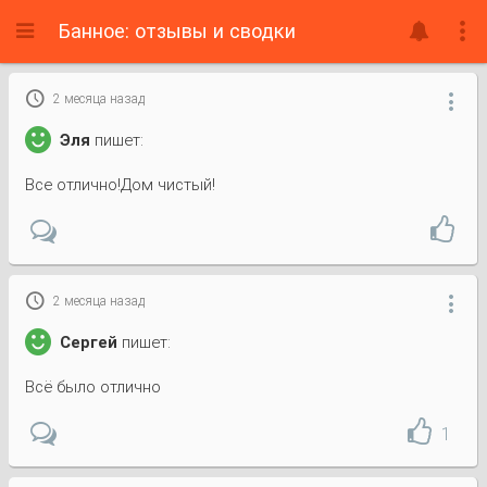
Банное: отзывы и сводки

2 месяца назад

Эля
пишет:
Все отлично!Дом чистый!

2 месяца назад

Сергей
пишет:
Всё было отлично
1