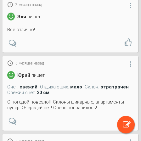

2 месяца назад

Эля
пишет:
Все отлично!

5 месяцев назад

Юрий
пишет:
Снег:
свежий
Отдыхающих:
мало
Склон:
отратрачен
Свежий снег:
20 см
С погодой повезло!!! Склоны шикарные, апартаменты
супер! Очередей нет! Очень понравилось!