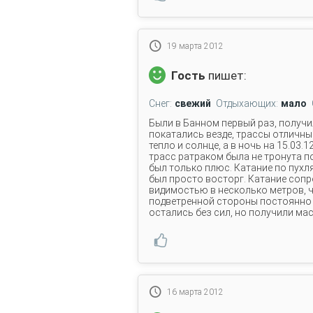
19 марта 2012
Гость
пишет:
Снег:
свежий
Отдыхающих:
мало
Были в Банном первый раз, получи
покатались везде, трассы отличные
тепло и солнце, а в ночь на 15.03.
трасс ратраком была не тронута по
был только плюс. Катание по пухля
был просто восторг. Катание соп
видимостью в несколько метров, ч
подветренной стороны постоянно н
остались без сил, но получили мас
16 марта 2012