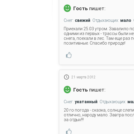
Гость
пишет:
Снег:
свежий
Отдыхающих:
мало
Приехали 25.03 утром. Завалило п
одними из первых - трассы были не
снега, поехали в лес. Там еще раз
позитивные. Спасибо природе!
21 марта 2012
Гость
пишет:
Снег:
укатанный
Отдыхающих:
ма
20 го погода - сказка, солнце слепи
отлично, народу мало. Завтра пос
за отдых!!!