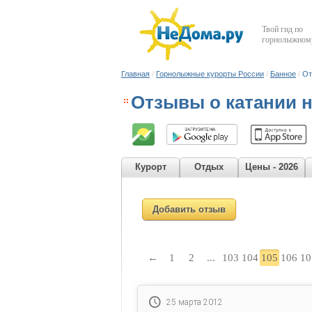
Твой гид по
горнолыжному
Главная
/
Горнолыжные курорты России
/
Банное
/
От
Отзывы о катании 
Курорт
Отдых
Цены - 2026
Добавить отзыв
←
1
2
...
103
104
105
106
10
25 марта 2012