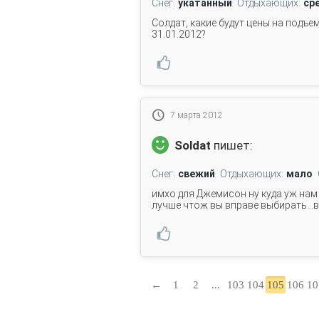
Снег:
укатанный
Отдыхающих:
ср
Cолдат, какие будут цены на подъемн
31.01.2012?
7 марта 2012
Soldat
пишет:
Снег:
свежий
Отдыхающих:
мало
имхо для Джемисон ну куда уж нам 
лучше чтож вы вправе выбирать...в
←
1
2
...
103
104
105
106
10