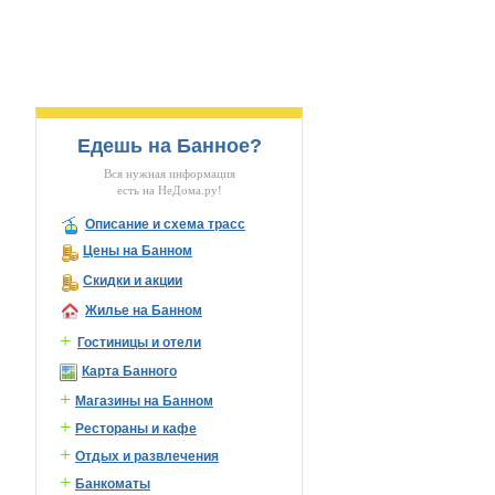
Едешь на Банное?
Вся нужная информация
есть на НеДома.ру!
Описание и схема трасс
Цены на Банном
Скидки и акции
Жилье на Банном
+
Гостиницы и отели
Карта Банного
+
Магазины на Банном
+
Рестораны и кафе
+
Отдых и развлечения
+
Банкоматы