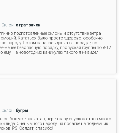
Склон:
отратрачен
Отлично подготовленные склоны и отсутствие ветра
 эмоций. Кататься было просто здорово, особенно
ало народу. Потом началась давка на посадке, но
е-менее безопасную посадку, пропуская группы по 8-12
о ему. На новогодних каникулах такого я не видел.
Склон:
бугры
склон был уже раскатан, через пару спусков стало много
ки льда. Очень много народу, на посадке на подъёмник
усков. PS: Солдат, спасибо!