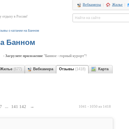
Вебкамеры
|
Жилье
|
 отдыху в России!
зывы о катании на Банном
на Банном
-
Загрузите приложение
"Банное - горный курорт"!
Жилье
(677)
Вебкамера
Отзывы
(1418)
Карта
7
...
141
142
→
1041 - 1050 из 1418