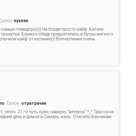
Склон:
пухляк
о самые помидоры))) На борде просто кайф. Катали
 тронутые. Ближе к обеду превратились в бугры мягкого
 получили кайф от катания))) Впечатления очень
ло
Склон:
отратрачен
т, тепло. 21 го чуть хуже, наверху "ветерок" ^_^ Трасса на
ледний день и домой в Самару, жаль. Спасибо Банчикам