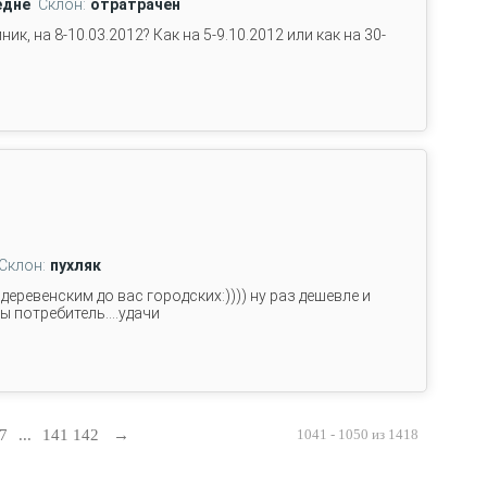
едне
Склон:
отратрачен
ик, на 8-10.03.2012? Как на 5-9.10.2012 или как на 30-
Склон:
пухляк
деревенским до вас городских:)))) ну раз дешевле и
ы потребитель....удачи
7
...
141
142
→
1041 - 1050 из 1418