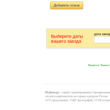
Добавить отзыв
дата заез
Выберите даты
вашего заезда
Нравится "Банно
НеДома.ру
- сервис гарантированного бронировани
отелей и апартаментов на горных курортах России
2153 предложения, 15487 фотографий, 11538 отзыв