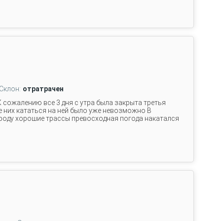
Склон:
отратрачен
К сожалению все 3 дня с утра была закрыта третья
 них кататься на ней было уже невозможно В
роду хорошие трассы превосходная погода накатался