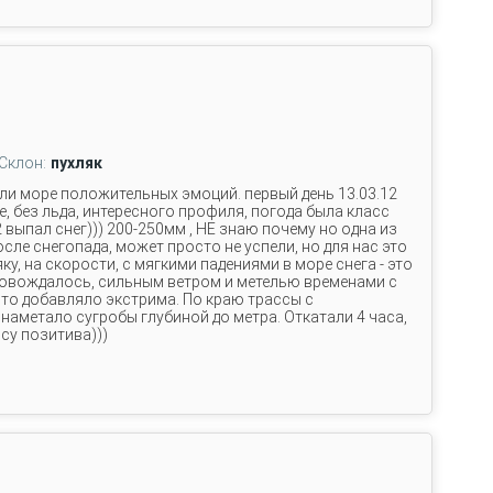
Склон:
пухляк
ли море положительных эмоций. первый день 13.03.12
, без льда, интересного профиля, погода была класс
12 выпал снег))) 200-250мм , НЕ знаю почему но одна из
сле снегопада, может просто не успели, но для нас это
ку, на скорости, с мягкими падениями в море снега - это
ровождалось, сильным ветром и метелью временами с
то добавляло экстрима. По краю трассы с
аметало сугробы глубиной до метра. Откатали 4 часа,
су позитива)))