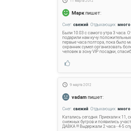
11 марта 2012
Марк
пишет:
Снег:
свежий
Отдыхающих:
много
Были 10.03 с самого утра 3 часа. 
подарили нам кучу положительных
первые часа полтора, пока было м
охранник сумел организовать боле
человек в зону VIP посадки, спасиб
9 марта 2012
vadam
пишет:
Снег:
свежий
Отдыхающих:
много
Катались сегодня. Приехали к 11, 
снежных бугров и появились участ
ДАВКА !!! Выдержали 2 часа - 4-5 сп