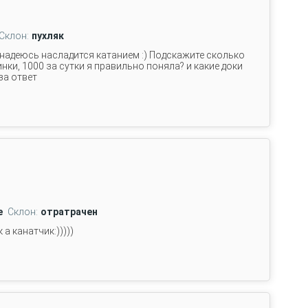
Склон:
пухляк
 надеюсь насладится катанием :) Подскажите сколько
нки, 1000 за сутки я правильно поняла? и какие доки
за ответ
е
Склон:
отратрачен
а канатчик:)))))