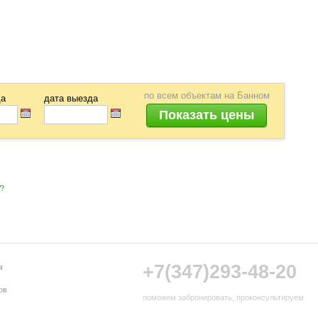
по всем объектам на Банном
да
дата выезда
е"?
+7(347)293-48-20
я
ов
поможем забронировать, проконсультируем