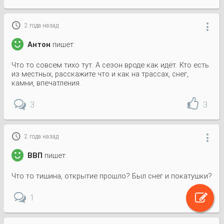

2 года назад

Антон
пишет:
Что то совсем тихо тут. А сезон вроде как идёт. Кто есть
из местных, расскажите что и как на трассах, снег,
камни, впечатления.
3
3

2 года назад

ВВП
пишет:
Что то тишина, открытие прошло? Был снег и покатушки?
1
1