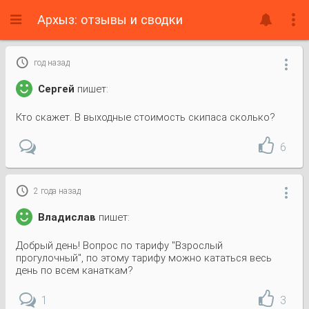
Архыз: отзывы и сводки

год назад

Сергей
пишет:
Кто скажет. В выходные стоимость скипаса сколько?
6

2 года назад

Владислав
пишет:
Добрый день! Вопрос по тарифу "Взрослый
прогулочный", по этому тарифу можно кататься весь
день по всем канаткам?
1
3