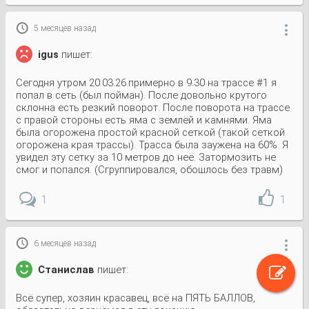

5 месяцев назад

igus
пишет:
Сегодня утром 20.03.26.примерно в 9.30 на трассе #1 я
попал в сеть (был пойман). После довольно крутого
склонна есть резкий поворот. После поворота на трассе
с правой стороны есть яма с землёй и камнями. Яма
была огорожена простой красной сеткой (такой сеткой
огорожена края трассы). Трасса была заужена на 60%. Я
увидел эту сетку за 10 метров до неё. Затормозить не
смог и попался. (Сгруппировался, обошлось без травм)
1
1

6 месяцев назад

Станислав
пишет:
Всё супер, хозяин красавец, всё на ПЯТЬ БАЛЛОВ,