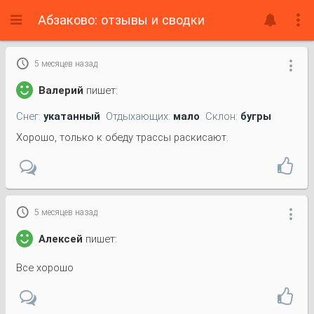
Абзаково: отзывы и сводки

5 месяцев назад

Валерий
пишет:
Снег:
укатанный
Отдыхающих:
мало
Склон:
бугры
Хорошо, только к обеду трассы раскисают.

5 месяцев назад

Алексей
пишет:
Все хорошо