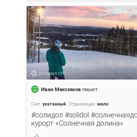
25 января 2017
Иван Максимов
пишет:
Снег:
укатанный
Отдыхающих:
мало
#солидол #solidol #солнечная
курорт «Солнечная долина»