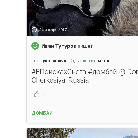
26 января 2017
Иван Тутуров
пишет:
Снег:
укатанный
Отдыхающих:
мало
#ВПоискахСнега #домбай @ Dom
Cherkesiya, Russia
2
ДОМБАЙ