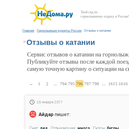
Твой гид по
горнолыжному отдыху в России!
Главная
/
Горнолыжные курорты Росcии
/
Отзывы о катании
Отзывы о катании
Сервис отзывов о катании на горнолы
Публикуйте отзывы после каждой поезд
самую точную картину о ситуации на с
←
1
2
...
794
795
796
797
798
...
1615
1616
26 января 2017
Айдар
пишет:
Снег:
лед
Отдыхающих:
много
Склон:
бугры