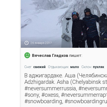
26 января 2017
Вячеслав Гладков
пишет:
Снег:
свежий
Отдыхающих:
мало
Склон:
пухляк
В аджигардаке. Аша (Челябинска
Adzhigardak. Asha (Chelyabinsk s
#neversummerrussia, #neversumm
#sony, #oxess, #neversummerrapto
#snowboarding, #snowboardingru