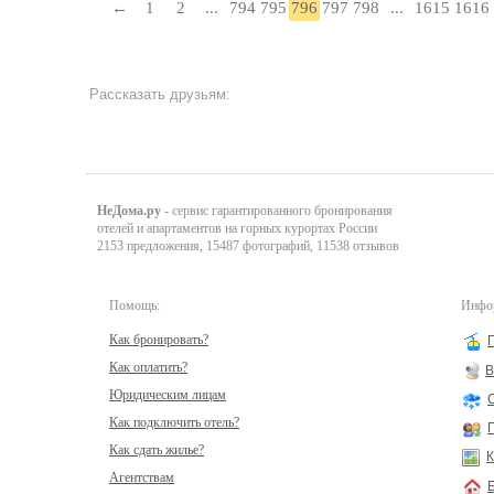
←
1
2
...
794
795
796
797
798
...
1615
1616
Рассказать друзьям:
НеДома.ру
- сервис гарантированного бронирования
отелей и апартаментов на горных курортах России
2153 предложения, 15487 фотографий, 11538 отзывов
Помощь:
Инфор
Как бронировать?
Как оплатить?
В
Юридическим лицам
Как подключить отель?
Как сдать жилье?
К
Агентствам