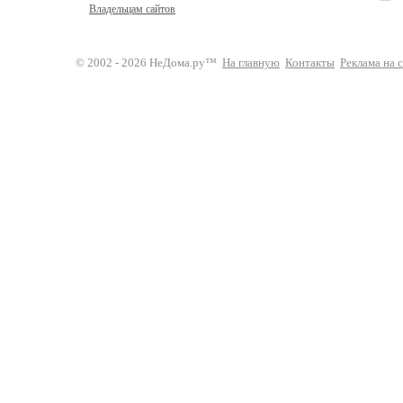
Владельцам сайтов
© 2002 - 2026 НеДома.ру™
На главную
Контакты
Реклама на 