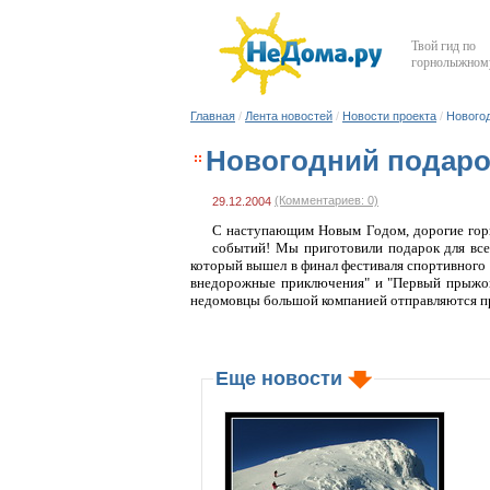
Твой гид по
горнолыжному
Главная
/
Лента новостей
/
Новости проекта
/
Новогод
Новогодний подарок
(Комментариев: 0)
29.12.2004
С наступающим Новым Годом, дорогие горн
событий! Мы приготовили подарок для все
который вышел в финал фестиваля спортивног
внедорожные приключения" и "Первый прыжок 
недомовцы большой компанией отправляются п
Еще новости