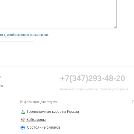
лы, изображенные на картинке:
+7(347)293-48-20
я
ов
поможем забронировать, проконсультируем
Информация для отдыха:
П
Горнолыжные курорты России
Вебкамеры
Состояние склонов