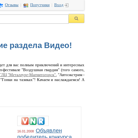
Отзывы
|
Попутчики
|
Вход
ие раздела Видео!
дет для вас полным приключений и интересных
л-фестивале "Воздушная гвардия" (того самого,
ГЛЦ "Металлург-Магнитогорск"
, "Автоэкстрим -
Гонки на тазиках"! Качаем и наслаждаемся! А
Объявлен
16.01.2008
победитель конкурса