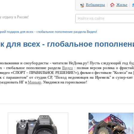
Вебкамеры
|
Жилье
|
 отдыху в России!
ний подарок для всех - глобальное пополнение раздела Видео!
 для всех - глобальное пополнен
олыжники и сноубордисты - читатели НеДома.ру! Пусть следующий год бу
х - глобальное пополнение раздела
Видео
: полная версия ролика о фристай
о видео «СПОРТ – ПРАВИЛЬНОЕ РЕШЕНИЕ!»), фильм о фестивале "Колеса" на
с парашютом" от студии СР, "Поход недомовцев на Иремель" и супер-хит "
раздновать НГ в
Миньяр
. Увидимся на горнолыжке!