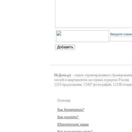
Введите симво
НеДома.ру
- сервис гарантированного бронировани
отелей и апартаментов на горных курортах России
2153 предложения, 15487 фотографий, 11538 отзыв
Помощь:
Как бронировать?
Как оплатить?
Юридическим лицам
Как подключить отель?