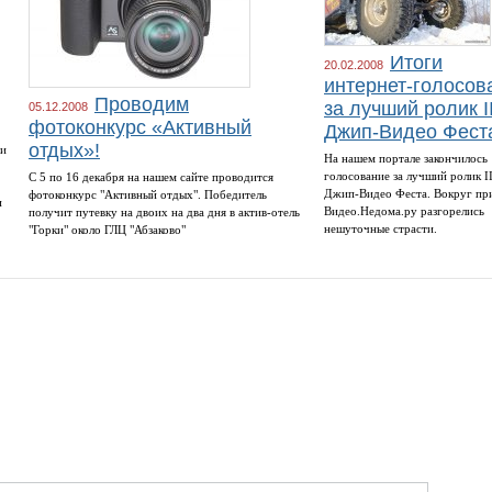
Итоги
20.02.2008
интернет-голосов
Проводим
за лучший ролик II-го
05.12.2008
фотоконкурс «Активный
Джип-Видео Фест
отдых»!
ни
На нашем портале закончилось
голосование за лучший ролик I
С 5 по 16 декабря на нашем сайте проводится
Джип-Видео Феста. Вокруг при
фотоконкурс "Активный отдых". Победитель
и
Видео.Недома.ру разгорелись
получит путевку на двоих на два дня в актив-отель
нешуточные страсти.
"Горки" около ГЛЦ "Абзаково"