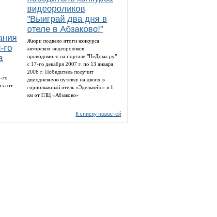
видеороликов
"Выиграй два дня в
отеле в Абзаково!"
ания
Жюри подвело итоги конкурса
авторских видеороликов,
а
проводимого на портале "НеДома.ру"
с 17-го декабря 2007 г. по 13 января
2008 г. Победитель получит
I-го
двухдневную путевку на двоих в
за от
горнолыжный отель «Эдельвейс» в 1
км от ГЛЦ «Абзаково»
К списку новостей