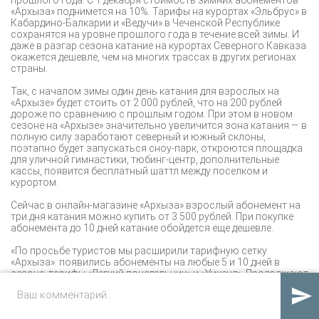
«Архыза» поднимется на 10%. Тарифы на курортах «Эльбрус» в
Кабардино-Балкарии и «Ведучи» в Чеченской Республике
сохранятся на уровне прошлого года в течение всей зимы. И
даже в разгар сезона катание на курортах Северного Кавказа
окажется дешевле, чем на многих трассах в других регионах
страны.
Так, с началом зимы один день катания для взрослых на
«Архызе» будет стоить от 2 000 рублей, что на 200 рублей
дороже по сравнению с прошлым годом. При этом в новом
сезоне на «Архызе» значительно увеличится зона катания — в
полную силу заработают северный и южный склоны,
поэтапно будет запускаться сноу-парк, откроются площадка
для уличной гимнастики, тюбинг-центр, дополнительные
кассы, появится бесплатный шаттл между поселком и
курортом.
Сейчас в онлайн-магазине «Архыза» взрослый абонемент на
три дня катания можно купить от 3 500 рублей. При покупке
абонемента до 10 дней катание обойдется еще дешевле.
«По просьбе туристов мы расширили тарифную сетку
«Архыза»: появились абонементы на любые 5 и 10 дней в
сезоне, тарифы «Легкий понедельник» и «Уикенд». Продолжают
действовать билеты «Пробный» и «Новичок» для тех, кто

только приобщается к горнолыжному отдыху, а
«Туристический» ски-пасс для некатающихся стал еще
удобнее и экономичнее», — прокомментировал генеральный