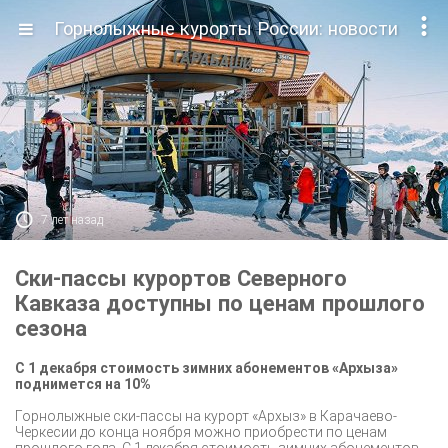

Горнолыжные курорты России: новости

7 лет назад
Ски-пассы курортов Северного
Кавказа доступны по ценам прошлого
сезона
С 1 декабря стоимость зимних абонементов «Архыза»
поднимется на 10%
Горнолыжные ски-пассы на курорт «Архыз» в Карачаево-
Черкесии до конца ноября можно приобрести по ценам
прошлого года. С 1 декабря стоимость зимних абонементов