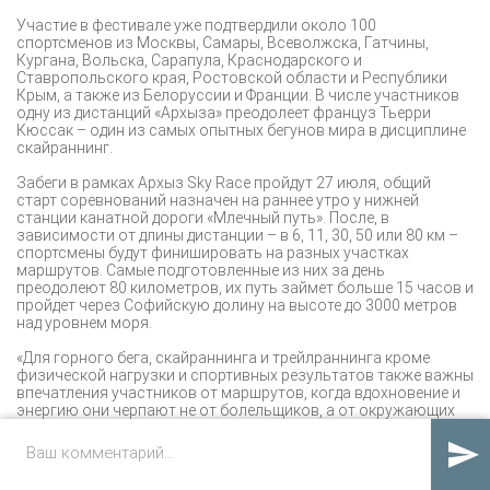
Участие в фестивале уже подтвердили около 100
спортсменов из Москвы, Самары, Всеволжска, Гатчины,
Кургана, Вольска, Сарапула, Краснодарского и
Ставропольского края, Ростовской области и Республики
Крым, а также из Белоруссии и Франции. В числе участников
одну из дистанций «Архыза» преодолеет француз Тьерри
Кюссак – один из самых опытных бегунов мира в дисциплине
скайраннинг.
Забеги в рамках Архыз Sky Race пройдут 27 июля, общий
старт соревнований назначен на раннее утро у нижней
станции канатной дороги «Млечный путь». После, в
зависимости от длины дистанции – в 6, 11, 30, 50 или 80 км –
спортсмены будут финишировать на разных участках
маршрутов. Самые подготовленные из них за день
преодолеют 80 километров, их путь займет больше 15 часов и
пройдет через Софийскую долину на высоте до 3000 метров
над уровнем моря.
«Для горного бега, скайраннинга и трейлраннинга кроме
физической нагрузки и спортивных результатов также важны
впечатления участников от маршрутов, когда вдохновение и
энергию они черпают не от болельщиков, а от окружающих
их пейзажей, ведь большую часть дистанций, особенно
продолжительных, спортсменам необходимо пробежать один

на один с природой. Поэтому горы «Архыза» с их богатой
природой – прекрасное место для тренировок и проведения