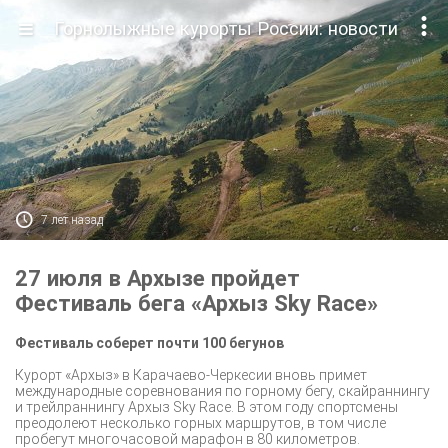

Горнолыжные курорты России: новости

7 лет назад
27 июля в Архызе пройдет
Фестиваль бега «Архыз Sky Race»
Фестиваль соберет почти 100 бегунов
Курорт «Архыз» в Карачаево-Черкесии вновь примет
международные соревнования по горному бегу, скайраннингу
и трейлраннингу Архыз Sky Race. В этом году спортсмены
преодолеют несколько горных маршрутов, в том числе
пробегут многочасовой марафон в 80 километров.