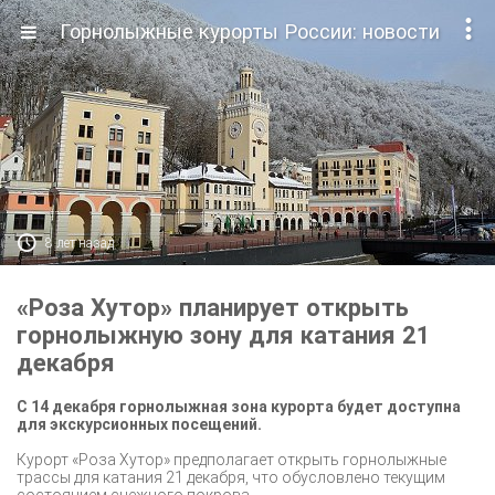

Горнолыжные курорты России: новости

8 лет назад
«Роза Хутор» планирует открыть
горнолыжную зону для катания 21
декабря
С 14 декабря горнолыжная зона курорта будет доступна
для экскурсионных посещений.
Курорт «Роза Хутор» предполагает открыть горнолыжные
трассы для катания 21 декабря, что обусловлено текущим
состоянием снежного покрова.