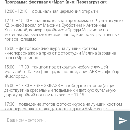
Программа фестиваля «МратКино: Перезагрузка»:
12:00 - 12:10 – официальная церемония открыти.
12:10 – 15:00 – развлекательная программа от Дуэта ведущих
KZ, живой вокал от Максима Субботина и Антонины
Хлесткиной, конкурс-двойников Фредди Меркьюри по
мотивам фильма «Богемская рапсодия», розыгрыш ценных
призов, флешмо.
15:00 – фотосессия-конкурс на лучший костюм
киноперсонажа на приз от фотостудии Малина (вершина
горы «Мраткино».
15:00 – 17:30 - танцпол под открытым небом с лучшей
музыкой от DJ Eep (площадка возле здания АБК – кафе-бар
«Кислород».
15:00 – 17:30 – FREE SKIPASS – свободное катание (акция
действует на кресельный подъемник и детскую бугельную
дорогу, крайний подъем на кресле – 17:15.
17:30 – подведение итогов фотоконкурса на лучший костюм
киноперсонажа (площадка возле здания АБК – кафе
«Кислород».

17:40 – огненное шоу от творческого коллектива «Новый
взгляд.